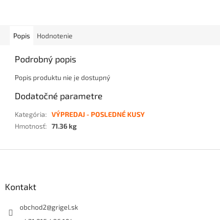
Popis
Hodnotenie
Podrobný popis
Popis produktu nie je dostupný
Dodatočné parametre
Kategória
:
VÝPREDAJ - POSLEDNÉ KUSY
Hmotnosť
:
71.36 kg
Z
á
p
ä
Kontakt
t
i
obchod2
@
grigel.sk
e