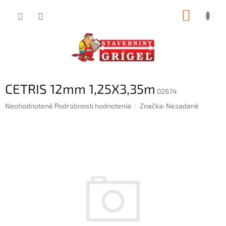
Prejsť
NÁKUP
na
obsah
KOŠÍK
CETRIS 12mm 1,25X3,35m
02674
Priemerné
Neohodnotené
Podrobnosti hodnotenia
Značka:
Nezadané
hodnotenie
produktu
je
0,0
z
5
hviezdičiek.