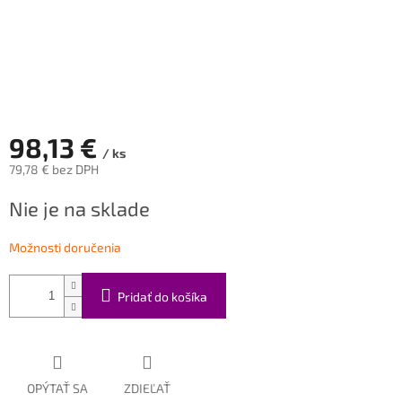
98,13 €
/ ks
79,78 € bez DPH
Jednotková
Nie je na sklade
cena:
Možnosti doručenia
Pridať do košíka
OPÝTAŤ SA
ZDIEĽAŤ