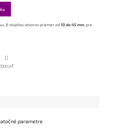
íka
ovu, 8 stupňov otvorov priemer od
10 do 45 mm
, pre
ZDIEĽAŤ
atočné parametre