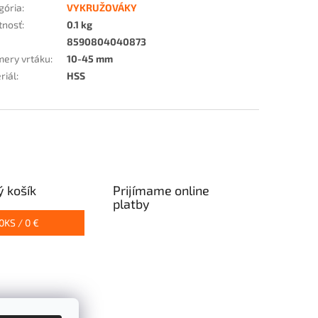
gória
:
VYKRUŽOVÁKY
tnosť
:
0.1 kg
8590804040873
mery vrtáku
:
10-45 mm
riál
:
HSS
 košík
Prijímame online
platby
0
KS /
0 €