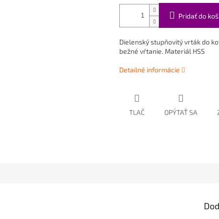
Pridať do koš
Dielenský stupňovitý vrták do k
bežné vŕtanie. Materiál HSS
Detailné informácie
TLAČ
OPÝTAŤ SA
Dod