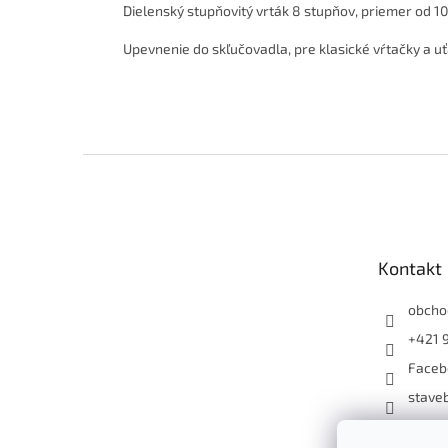
Dielenský stupňovitý vrták 8 stupňov, priemer od 1
Upevnenie do skľučovadla, pre klasické vŕtačky a u
Z
á
p
ä
t
Kontakt
i
e
obcho
+421 
Faceb
staveb
+4219