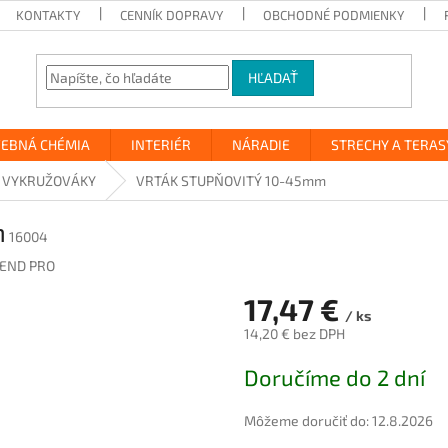
KONTAKTY
CENNÍK DOPRAVY
OBCHODNÉ PODMIENKY
HĽADAŤ
VEBNÁ CHÉMIA
INTERIÉR
NÁRADIE
STRECHY A TERAS
VYKRUŽOVÁKY
VRTÁK STUPŇOVITÝ 10-45mm
m
16004
END PRO
17,47 €
/ ks
14,20 € bez DPH
Jednotková
Doručíme do 2 dní
cena:
Môžeme doručiť do:
12.8.2026