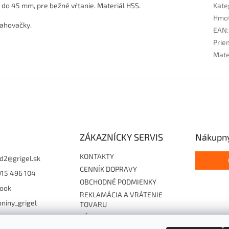
0 do 45 mm, pre bežné vŕtanie. Materiál HSS.
Kate
Hmo
ťahovačky.
EAN
:
Prie
Mate
ZÁKAZNÍCKY SERVIS
Nákupný
KONTAKTY
d2
@
grigel.sk
CENNÍK DOPRAVY
915 496 104
OBCHODNÉ PODMIENKY
ook
REKLAMÁCIA A VRÁTENIE
niny_grigel
TOVARU
ZÁSADY OCHRANY
15496104
OSOBNÝCH ÚDAJOV