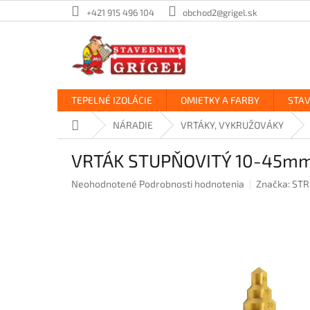
Prejsť
+421 915 496 104
obchod2@grigel.sk
na
obsah
TEPELNÉ IZOLÁCIE
OMIETKY A FARBY
STA
Domov
NÁRADIE
VRTÁKY, VYKRUŽOVÁKY
VRTÁK STUPŇOVITÝ 10-45m
Priemerné
Neohodnotené
Podrobnosti hodnotenia
Značka:
STR
hodnotenie
produktu
je
0,0
z
5
hviezdičiek.