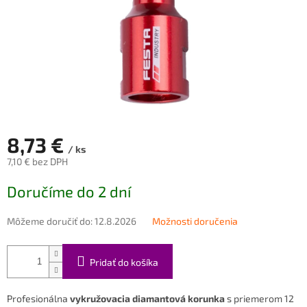
8,73 €
/ ks
7,10 € bez DPH
Jednotková
Doručíme do 2 dní
cena:
Môžeme doručiť do:
12.8.2026
Možnosti doručenia
Pridať do košíka
Profesionálna
vykružovacia diamantová korunka
s priemerom 12