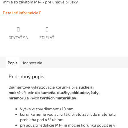
mm a
so závitom M14 - pre uhlové brúsky.
Detailné informácie
OPÝTAŤ SA
ZDIEĽAŤ
Popis
Hodnotenie
Podrobný popis
Diamantová vykružovacia korunka
pre
suché aj
mokré
vŕtanie
do kameňa, dlažby, obkladov, žuly,
mramoru
a iných
tvrdých materiálov.
Výška vrstvy diamantu 10 mm
korunka nemá vodiaci vrták, preto závrt do materiálu
prebieha pod 45° uhlom
pri použití redukcie M14 je možné korunku použiť aj v