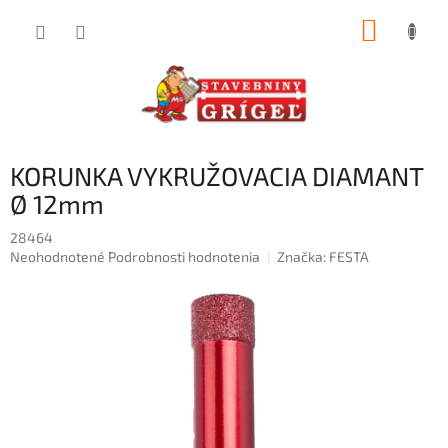
Prejsť
NÁKUP
na
obsah
KOŠÍK
KORUNKA VYKRUŽOVACIA DIAMANT
Ø 12mm
28464
Priemerné
Neohodnotené
Podrobnosti hodnotenia
Značka:
FESTA
hodnotenie
produktu
je
0,0
z
5
hviezdičiek.