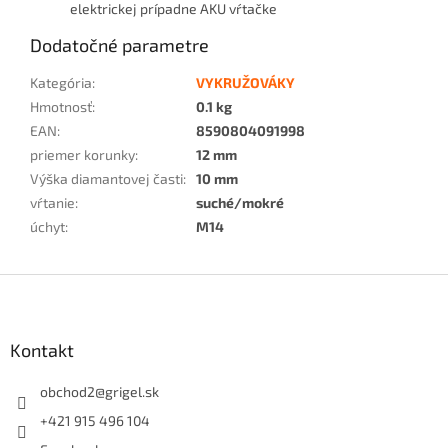
elektrickej prípadne AKU vŕtačke
Dodatočné parametre
Kategória
:
VYKRUŽOVÁKY
Hmotnosť
:
0.1 kg
EAN
:
8590804091998
priemer korunky
:
12 mm
Výška diamantovej časti
:
10 mm
vŕtanie
:
suché/mokré
úchyt
:
M14
Z
á
p
ä
Kontakt
t
i
obchod2
@
grigel.sk
e
+421 915 496 104