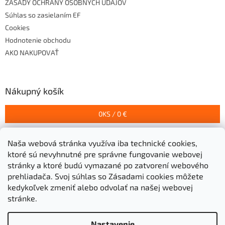
ZÁSADY OCHRANY OSOBNÝCH ÚDAJOV
Súhlas so zasielaním EF
Cookies
Hodnotenie obchodu
AKO NAKUPOVAŤ
Nákupný košík
0
KS /
0 €
Naša webová stránka využíva iba technické cookies,
Prijímame online platby
ktoré sú nevyhnutné pre správne fungovanie webovej
stránky a ktoré budú vymazané po zatvorení webového
prehliadača.
Svoj súhlas so Zásadami cookies môžete
kedykoľvek zmeniť alebo odvolať na našej webovej
stránke.
Vytvoril Shoptet
Nastavenie