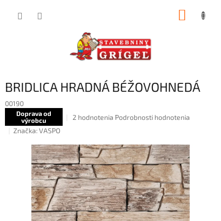
Prejsť
NÁKUP
na
obsah
KOŠÍK
BRIDLICA HRADNÁ BÉŽOVOHNEDÁ
00190
Doprava od
Priemerné
2 hodnotenia
Podrobnosti hodnotenia
výrobcu
hodnotenie
Značka:
VASPO
produktu
je
5,0
z
5
hviezdičiek.