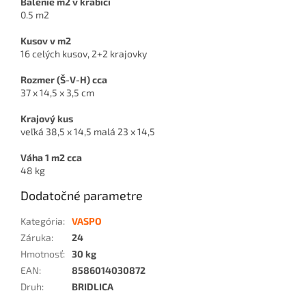
Balenie m2 v krabici
0.5 m2
Kusov v m2
16 celých kusov, 2+2 krajovky
Rozmer (Š-V-H) cca
37 x 14,5 x 3,5 cm
Krajový kus
veľká 38,5 x 14,5 malá 23 x 14,5
Váha 1 m2 cca
48 kg
Dodatočné parametre
Kategória
:
VASPO
Záruka
:
24
Hmotnosť
:
30 kg
EAN
:
8586014030872
Druh
:
BRIDLICA