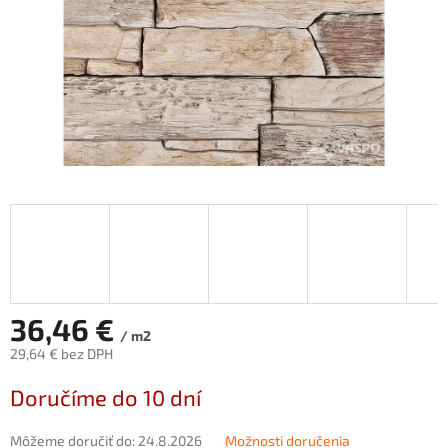
36,46 €
/ m2
29,64 € bez DPH
Jednotková
Doručíme do 10 dní
cena:
Môžeme doručiť do:
24.8.2026
Možnosti doručenia