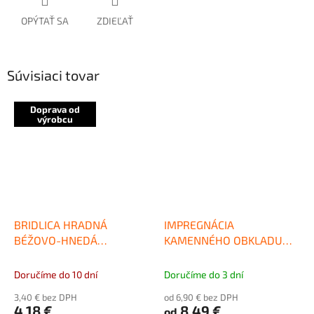
OPÝTAŤ SA
ZDIEĽAŤ
Súvisiaci tovar
Doprava od
výrobcu
BRIDLICA HRADNÁ
IMPREGNÁCIA
BÉŽOVO-HNEDÁ
KAMENNÉHO OBKLADU
KRAJOVKA
LUKOFOB 39
Doručíme do 10 dní
Doručíme do 3 dní
3,40 € bez DPH
od 6,90 € bez DPH
4,18 €
8,49 €
od