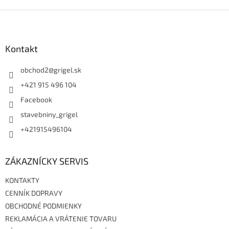
Z
á
p
ä
Kontakt
t
i
obchod2
@
grigel.sk
e
+421 915 496 104
Facebook
stavebniny_grigel
+421915496104
ZÁKAZNÍCKY SERVIS
KONTAKTY
CENNÍK DOPRAVY
OBCHODNÉ PODMIENKY
REKLAMÁCIA A VRÁTENIE TOVARU