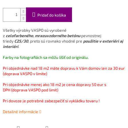
Pridať do košíka
Všetky výrobky VASPO sú vyrobené
z
celofarbeného
,
mrazuvzdorného betónu
pevnostnej
triedy
C25/30
, preto sú rovnako vhodné pre
použitie v exteriéri aj
interiéri
.
Farby na fotografiách sa môžu líšiť od originálu.
Pri objednávke nad 18 m2 máte dopravu k Vám domov len za 30 eur
(doprava VASPO v limite)
Pri objednávke menej ako 18 m2 je cena dopravy 50 eur s
DPH (doprava VASPO pod limit)
Pri dovoze je potrebné zabezpečiť si vykládku tovaru !
Detailné informácie