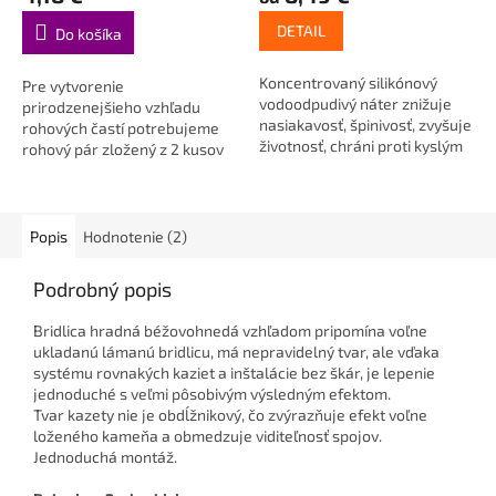
DETAIL
Do košíka
Koncentrovaný silikónový
Pre vytvorenie
vodoodpudivý náter znižuje
prirodzenejšieho vzhľadu
nasiakavosť, špinivosť, zvyšuje
rohových častí potrebujeme
životnosť, chráni proti kyslým
rohový pár zložený z 2 kusov
dažďom, zlepšuje...
Bridlice HRADNÁ
béžovohnedá s bočným...
Popis
Hodnotenie (2)
Podrobný popis
Bridlica hradná béžovohnedá vzhľadom pripomína voľne
ukladanú lámanú bridlicu, má nepravidelný tvar, ale vďaka
systému rovnakých kaziet a inštalácie bez škár, je lepenie
jednoduché s veľmi pôsobivým výsledným efektom.
Tvar kazety nie je obdĺžnikový, čo zvýrazňuje efekt voľne
loženého kameňa a obmedzuje viditeľnosť spojov.
Jednoduchá montáž.