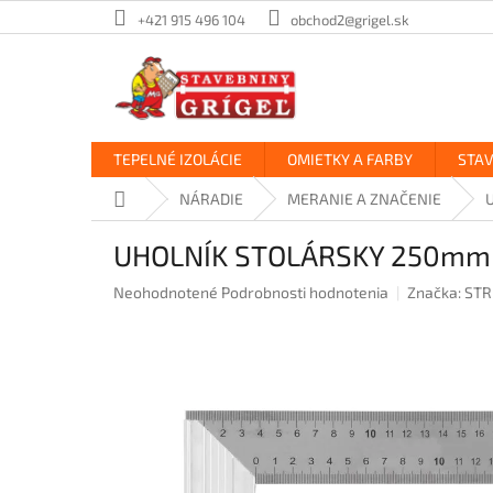
Prejsť
+421 915 496 104
obchod2@grigel.sk
na
obsah
TEPELNÉ IZOLÁCIE
OMIETKY A FARBY
STA
Domov
NÁRADIE
MERANIE A ZNAČENIE
UHOLNÍK STOLÁRSKY 250mm
Priemerné
Neohodnotené
Podrobnosti hodnotenia
Značka:
STR
hodnotenie
produktu
je
0,0
z
5
hviezdičiek.