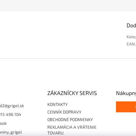
Dod
Kate
EAN
:
ZÁKAZNÍCKY SERVIS
Nákupný
KONTAKTY
d2
@
grigel.sk
CENNÍK DOPRAVY
915 496 104
OBCHODNÉ PODMIENKY
ook
REKLAMÁCIA A VRÁTENIE
niny_grigel
TOVARU