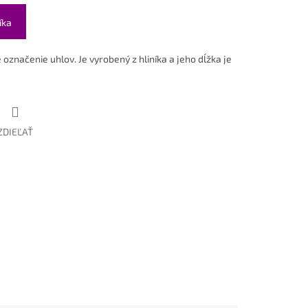
íka
značenie uhlov. Je vyrobený z hliníka a jeho dĺžka je
ZDIEĽAŤ