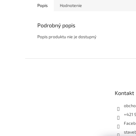
Popis
Hodnotenie
Podrobný popis
Popis produktu nie je dostupný
Z
á
p
ä
t
Kontakt
i
e
obcho
+421 
Faceb
staveb