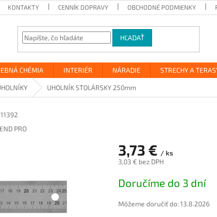
KONTAKTY
CENNÍK DOPRAVY
OBCHODNÉ PODMIENKY
HĽADAŤ
VEBNÁ CHÉMIA
INTERIÉR
NÁRADIE
STRECHY A TERAS
UHOLNÍKY
UHOLNÍK STOLÁRSKY 250mm
11392
END PRO
3,73 €
/ ks
3,03 € bez DPH
Jednotková
Doručíme do 3 dní
cena:
Môžeme doručiť do:
13.8.2026