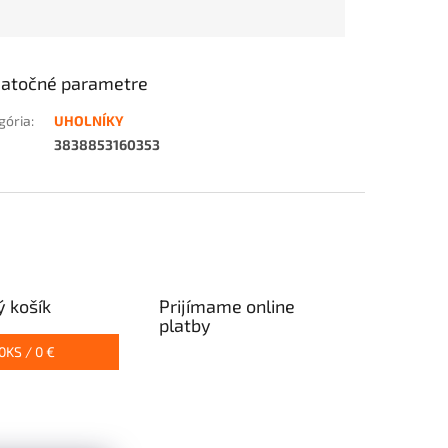
atočné parametre
gória
:
UHOLNÍKY
3838853160353
 košík
Prijímame online
platby
0
KS /
0 €