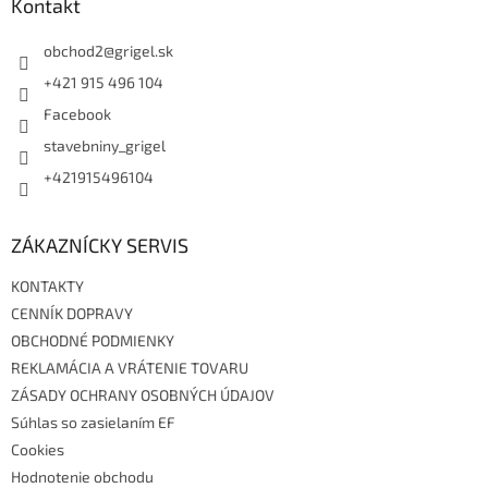
ä
Kontakt
t
i
obchod2
@
grigel.sk
e
+421 915 496 104
Facebook
stavebniny_grigel
+421915496104
ZÁKAZNÍCKY SERVIS
KONTAKTY
CENNÍK DOPRAVY
OBCHODNÉ PODMIENKY
REKLAMÁCIA A VRÁTENIE TOVARU
ZÁSADY OCHRANY OSOBNÝCH ÚDAJOV
Súhlas so zasielaním EF
Cookies
Hodnotenie obchodu