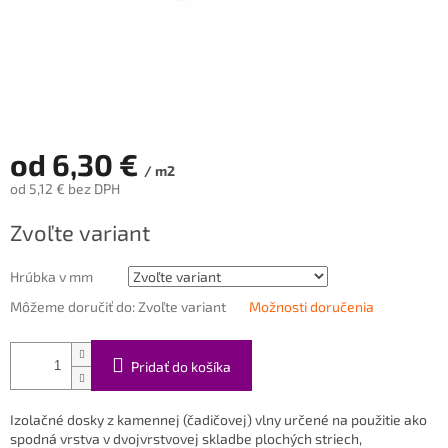
od
6,30 €
/ m2
od
5,12 €
bez DPH
Jednotková
Zvoľte variant
cena:
Hrúbka v mm
Môžeme doručiť do:
Zvoľte variant
Možnosti doručenia
Pridať do košíka
Izolačné dosky z kamennej (čadičovej) vlny určené na použitie ako
spodná vrstva v dvojvrstvovej skladbe plochých striech,