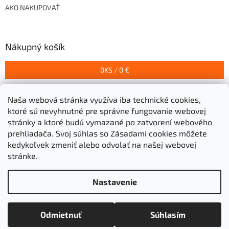
AKO NAKUPOVAŤ
Nákupný košík
0
KS /
0 €
Naša webová stránka využíva iba technické cookies,
Prijímame online platby
ktoré sú nevyhnutné pre správne fungovanie webovej
stránky a ktoré budú vymazané po zatvorení webového
prehliadača.
Svoj súhlas so Zásadami cookies môžete
kedykoľvek zmeniť alebo odvolať na našej webovej
stránke.
Vytvoril Shoptet
Nastavenie
Copyright 2026
Stavebniny Grigeľ s.r.o.
. Všetky práva
Odmietnuť
Súhlasím
vyhradené.
Upraviť nastavenie cookies