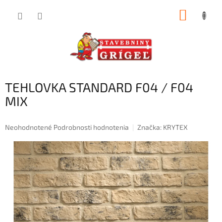
Prejsť
NÁKUP
na
obsah
KOŠÍK
TEHLOVKA STANDARD F04 / F04
MIX
Priemerné
Neohodnotené
Podrobnosti hodnotenia
Značka:
KRYTEX
hodnotenie
produktu
je
0,0
z
5
hviezdičiek.