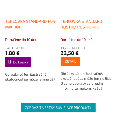
TEHLOVKA STANDARD F04
TEHLOVKA STANDARD
MIX ROH
RUSTIK/ RUSTIK MIX
Doručíme do 10 dní
Doručíme do 10 dní
1,46 € bez DPH
18,29 € bez DPH
1,80 €
22,50 €
DETAIL
Do košíka
Obrázky sú len ilustračné,
Obrázky sú len ilustračné,
skutočnosť sa môže jemne líšiť
skutočnosť sa môže jemne líšiť
O cene dopravy sa prosím
informujte mailom. Každá
farba môže byť v čistom...
ZOBRAZIŤ VŠETKY SÚVISIACE PRODUKTY