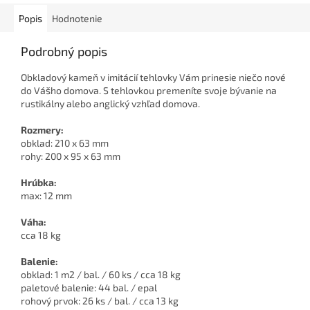
Popis
Hodnotenie
Podrobný popis
Obkladový kameň v imitácií tehlovky Vám prinesie niečo nové
do Vášho domova. S tehlovkou premeníte svoje bývanie na
rustikálny alebo anglický vzhľad domova.
Rozmery:
obklad: 210 x 63 mm
rohy: 200 x 95 x 63 mm
Hrúbka:
max: 12 mm
Váha:
cca 18 kg
Balenie:
obklad: 1 m2 / bal. / 60 ks / cca 18 kg
paletové balenie: 44 bal. / epal
rohový prvok: 26 ks / bal. / cca 13 kg