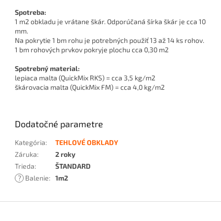
Spotreba:
1 m2 obkladu je vrátane škár. Odporúčaná šírka škár je cca 10
mm.
Na pokrytie 1 bm rohu je potrebných použiť 13 až 14 ks rohov.
1 bm rohových prvkov pokryje plochu cca 0,30 m2
Spotrebný material:
lepiaca malta (QuickMix RKS) = cca 3,5 kg/m2
škárovacia malta (QuickMix FM) = cca 4,0 kg/m2
Dodatočné parametre
Kategória
:
TEHLOVÉ OBKLADY
Záruka
:
2 roky
Trieda
:
ŠTANDARD
?
Balenie
:
1m2
Z
á