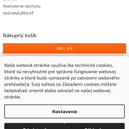
Hodnotenie obchodu
AKO NAKUPOVAŤ
Nákupný košík
0
KS /
0 €
Naša webová stránka využíva iba technické cookies,
Prijímame online platby
ktoré sú nevyhnutné pre správne fungovanie webovej
stránky a ktoré budú vymazané po zatvorení webového
prehliadača.
Svoj súhlas so Zásadami cookies môžete
kedykoľvek zmeniť alebo odvolať na našej webovej
stránke.
Vytvoril Shoptet
Nastavenie
Copyright 2026
Stavebniny Grigeľ s.r.o.
. Všetky práva