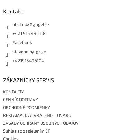
p
ä
Kontakt
t
i
obchod2
@
grigel.sk
e
+421 915 496 104
Facebook
stavebniny_grigel
+421915496104
ZÁKAZNÍCKY SERVIS
KONTAKTY
CENNÍK DOPRAVY
OBCHODNÉ PODMIENKY
REKLAMÁCIA A VRÁTENIE TOVARU
ZÁSADY OCHRANY OSOBNÝCH ÚDAJOV
Súhlas so zasielaním EF
Cookies