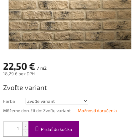
22,50 €
/ m2
18,29 € bez DPH
Jednotková
Zvoľte variant
cena:
Farba
Môžeme doručiť do:
Zvoľte variant
Možnosti doručenia
Pridať do košíka