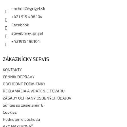
t
i
obchod2
@
grigel.sk
e
+421 915 496 104
Facebook
stavebniny_grigel
+421915496104
ZÁKAZNÍCKY SERVIS
KONTAKTY
CENNÍK DOPRAVY
OBCHODNÉ PODMIENKY
REKLAMÁCIA A VRÁTENIE TOVARU
ZÁSADY OCHRANY OSOBNÝCH ÚDAJOV
Súhlas so zasielaním EF
Cookies
Hodnotenie obchodu
AKO NAKUPOVAŤ