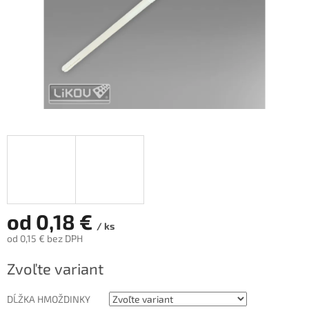
od
0,18 €
/ ks
od
0,15 €
bez DPH
Jednotková
Zvoľte variant
cena:
DĹŽKA HMOŽDINKY