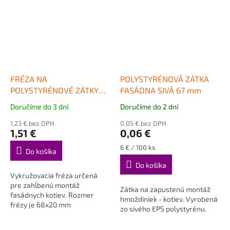
FRÉZA NA
POLYSTYRÉNOVÁ ZÁTKA
POLYSTYRÉNOVÉ ZÁTKY
FASÁDNA SIVÁ 67 mm
PVC 68 mm
Doručíme do 3 dní
Doručíme do 2 dní
Priemerné
Priemerné
hodnotenie
hodnotenie
1,23 € bez DPH
0,05 € bez DPH
produktu
produktu
1,51 €
0,06 €
je
je
5,0
5,0
Jednotková
6 € / 100 ks
Do košíka
cena:
z
z
Do košíka
5
5
Vykružovacia fréza určená
hviezdičiek.
hviezdičiek.
pre zahĺbenú montáž
Zátka na zapustenú montáž
fasádnych kotiev. Rozmer
hmoždiniek - kotiev. Vyrobená
frézy je 68x20 mm
zo sivého EPS polystyrénu.