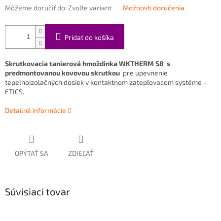
Môžeme doručiť do:
Zvoľte variant
Možnosti doručenia
Pridať do košíka
Skrutkovacia tanierová hmoždinka WKTHERM S8 s
predmontovanou kovovou skrutkou
pre upevnenie
tepelnoizolačných dosiek v kontaktnom zatepľovacom systéme –
ETICS.
Detailné informácie
OPÝTAŤ SA
ZDIEĽAŤ
Súvisiaci tovar