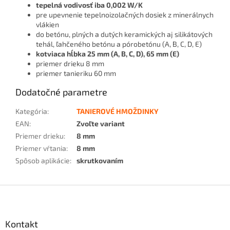
tepelná vodivosť iba 0,002 W/K
pre upevnenie tepelnoizolačných dosiek z minerálnych
vlákien
do betónu, plných a dutých keramických aj silikátových
tehál, ľahčeného betónu a pórobetónu (A, B, C, D, E)
kotviaca hĺbka 25 mm (A, B, C, D), 65 mm (E)
priemer drieku 8 mm
priemer tanieriku 60 mm
Dodatočné parametre
Kategória
:
TANIEROVÉ HMOŽDINKY
EAN
:
Zvoľte variant
Priemer drieku
:
8 mm
Priemer vŕtania
:
8 mm
Spôsob aplikácie
:
skrutkovaním
Z
á
p
ä
Kontakt