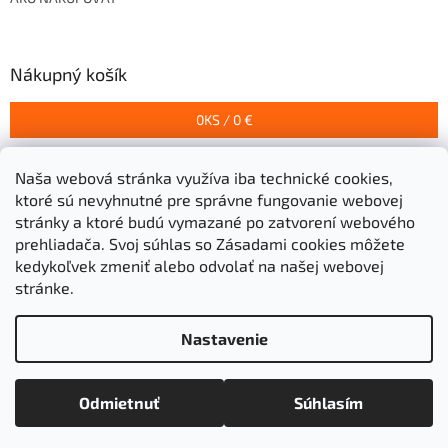
Nákupný košík
0
KS /
0 €
Naša webová stránka využíva iba technické cookies,
Prijímame online platby
ktoré sú nevyhnutné pre správne fungovanie webovej
stránky a ktoré budú vymazané po zatvorení webového
prehliadača.
Svoj súhlas so Zásadami cookies môžete
kedykoľvek zmeniť alebo odvolať na našej webovej
stránke.
Vytvoril Shoptet
Nastavenie
Copyright 2026
Stavebniny Grigeľ s.r.o.
. Všetky práva
Odmietnuť
Súhlasím
vyhradené.
Upraviť nastavenie cookies