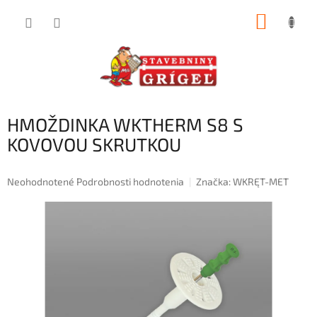
Prejsť
NÁKUP
na
obsah
KOŠÍK
HMOŽDINKA WKTHERM S8 S
KOVOVOU SKRUTKOU
Priemerné
Neohodnotené
Podrobnosti hodnotenia
Značka:
WKRĘT-MET
hodnotenie
produktu
je
0,0
z
5
hviezdičiek.