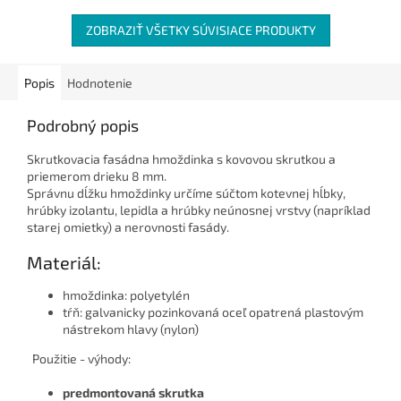
ZOBRAZIŤ VŠETKY SÚVISIACE PRODUKTY
Popis
Hodnotenie
Podrobný popis
Skrutkovacia fasádna hmoždinka s kovovou skrutkou a
priemerom drieku 8 mm.
Správnu dĺžku hmoždinky určíme súčtom kotevnej hĺbky,
hrúbky izolantu, lepidla a hrúbky neúnosnej vrstvy (napríklad
starej omietky) a nerovnosti fasády.
Materiál:
hmoždinka: polyetylén
tŕň: galvanicky pozinkovaná oceľ opatrená plastovým
nástrekom hlavy (nylon)
Použitie - výhody:
predmontovaná skrutka