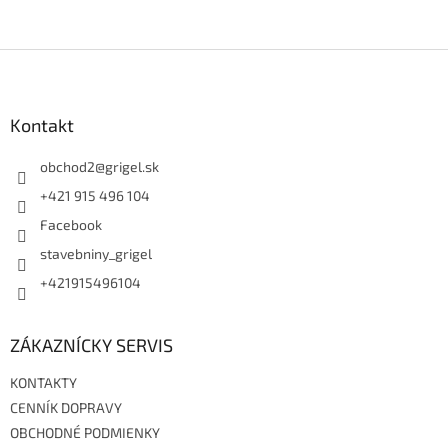
Z
á
p
ä
Kontakt
t
i
obchod2
@
grigel.sk
e
+421 915 496 104
Facebook
stavebniny_grigel
+421915496104
ZÁKAZNÍCKY SERVIS
KONTAKTY
CENNÍK DOPRAVY
OBCHODNÉ PODMIENKY