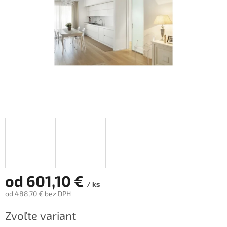
od
601,10 €
/ ks
od
488,70 €
bez DPH
Jednotková
Zvoľte variant
cena: