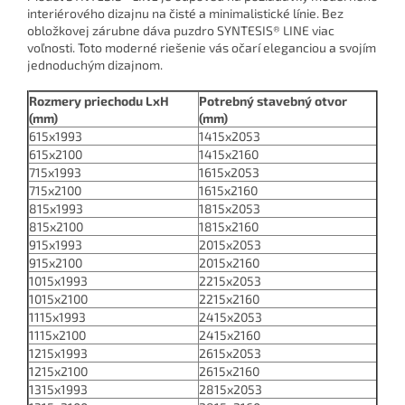
interiérového dizajnu na čisté a minimalistické línie. Bez
obložkovej zárubne dáva puzdro SYNTESIS® LINE viac
voľnosti. Toto moderné riešenie vás očarí eleganciou a svojím
jednoduchým dizajnom.
Rozmery priechodu LxH
Potrebný stavebný otvor
(mm)
(mm)
615x1993
1415x2053
615x2100
1415x2160
715x1993
1615x2053
715x2100
1615x2160
815x1993
1815x2053
815x2100
1815x2160
915x1993
2015x2053
915x2100
2015x2160
1015x1993
2215x2053
1015x2100
2215x2160
1115x1993
2415x2053
1115x2100
2415x2160
1215x1993
2615x2053
1215x2100
2615x2160
1315x1993
2815x2053