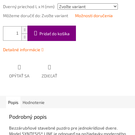
Dverný priechod L x H (mm)
Môžeme doručiť do:
Zvoľte variant
Možnosti doručenia
Pridať do košíka
Detailné informácie
OPÝTAŤ SA
ZDIEĽAŤ
Popis
Hodnotenie
Podrobný popis
Bezzárubňové stavebné puzdro pre jednokrídlové dvere.
Model SYNTESIS® LINE je odpoveď na požiadavky moderného