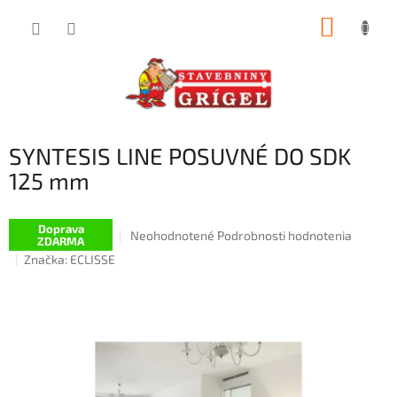
Prejsť
NÁKUP
na
obsah
KOŠÍK
SYNTESIS LINE POSUVNÉ DO SDK
125 mm
Doprava
Priemerné
Neohodnotené
Podrobnosti hodnotenia
ZDARMA
hodnotenie
Značka:
ECLISSE
produktu
je
0,0
z
5
hviezdičiek.