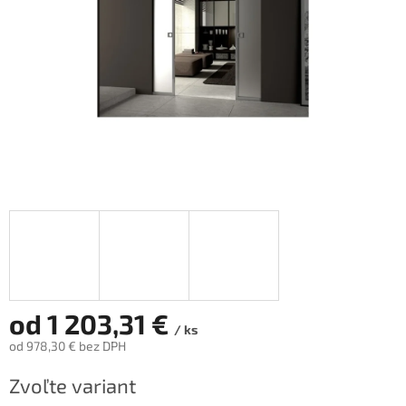
od
1 203,31 €
/ ks
od
978,30 €
bez DPH
Jednotková
Zvoľte variant
cena: