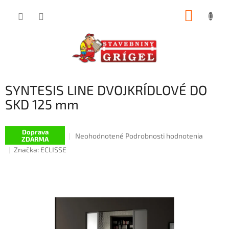
Prejsť
NÁKUP
na
obsah
KOŠÍK
SYNTESIS LINE DVOJKRÍDLOVÉ DO
SKD 125 mm
Doprava
Priemerné
Neohodnotené
Podrobnosti hodnotenia
ZDARMA
hodnotenie
Značka:
ECLISSE
produktu
je
0,0
z
5
hviezdičiek.