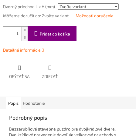
Dverný priechod L x H (mm)
Môžeme doručiť do:
Zvoľte variant
Možnosti doručenia
Pridať do košíka
Detailné informácie
OPÝTAŤ SA
ZDIEĽAŤ
Popis
Hodnotenie
Podrobný popis
Bezzárubňové stavebné puzdro pre dvojkrídlové dvere.
Dvojkrídlové prevedenie dovoľuje veľkorysé priechody s