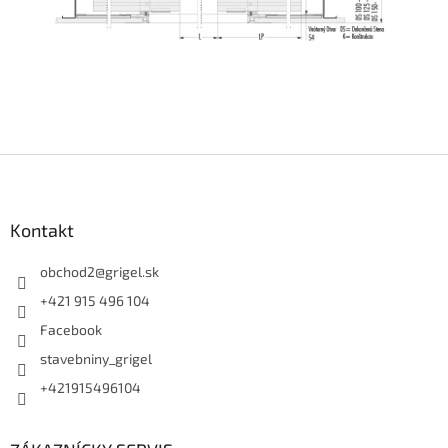
Z
á
p
ä
Kontakt
t
i
obchod2
@
grigel.sk
e
+421 915 496 104
Facebook
stavebniny_grigel
+421915496104