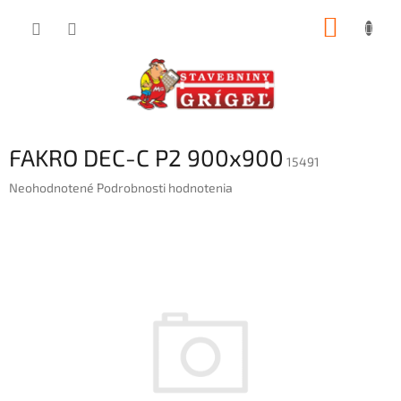
Prejsť
NÁKUP
na
obsah
KOŠÍK
FAKRO DEC-C P2 900x900
15491
Priemerné
Neohodnotené
Podrobnosti hodnotenia
hodnotenie
produktu
je
0,0
z
5
hviezdičiek.