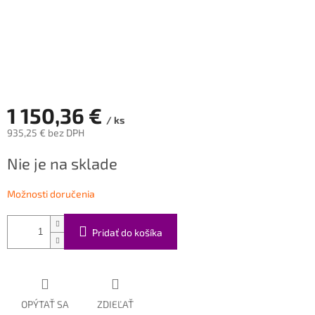
1 150,36 €
/ ks
935,25 € bez DPH
Jednotková
Nie je na sklade
cena:
Možnosti doručenia
Pridať do košíka
OPÝTAŤ SA
ZDIEĽAŤ