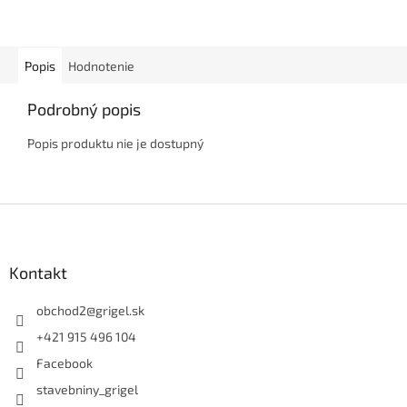
Popis
Hodnotenie
Podrobný popis
Popis produktu nie je dostupný
Z
á
p
ä
Kontakt
t
i
obchod2
@
grigel.sk
e
+421 915 496 104
Facebook
stavebniny_grigel