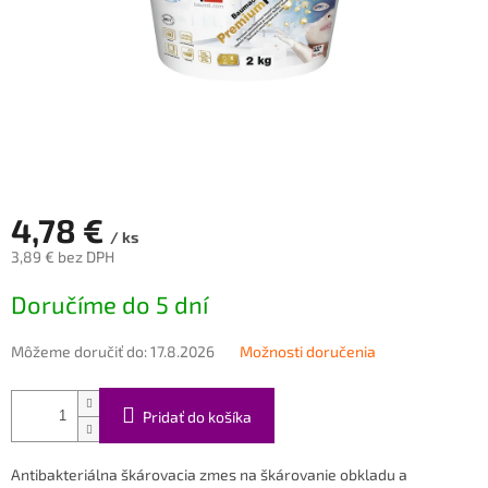
4,78 €
/ ks
3,89 € bez DPH
Jednotková
Doručíme do 5 dní
cena:
Môžeme doručiť do:
17.8.2026
Možnosti doručenia
Pridať do košíka
Antibakteriálna škárovacia zmes na škárovanie obkladu a