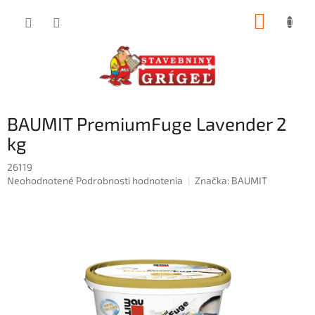
Prejsť
NÁKUP
na
obsah
KOŠÍK
BAUMIT PremiumFuge Lavender 2
kg
26119
Priemerné
Neohodnotené
Podrobnosti hodnotenia
Značka:
BAUMIT
hodnotenie
produktu
je
0,0
z
5
hviezdičiek.