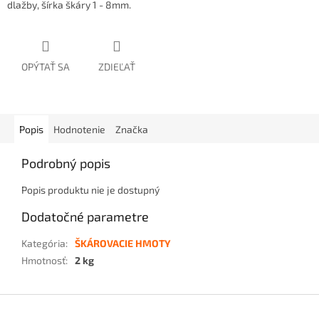
dlažby, šírka škáry 1 - 8mm.
OPÝTAŤ SA
ZDIEĽAŤ
Popis
Hodnotenie
Značka
Podrobný popis
Popis produktu nie je dostupný
Dodatočné parametre
Kategória
:
ŠKÁROVACIE HMOTY
Hmotnosť
:
2 kg
Z
á