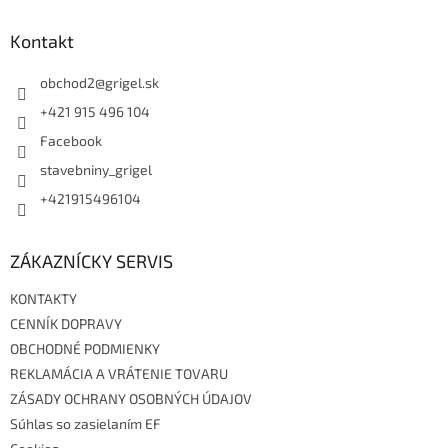
p
ä
Kontakt
t
i
obchod2
@
grigel.sk
e
+421 915 496 104
Facebook
stavebniny_grigel
+421915496104
ZÁKAZNÍCKY SERVIS
KONTAKTY
CENNÍK DOPRAVY
OBCHODNÉ PODMIENKY
REKLAMÁCIA A VRÁTENIE TOVARU
ZÁSADY OCHRANY OSOBNÝCH ÚDAJOV
Súhlas so zasielaním EF