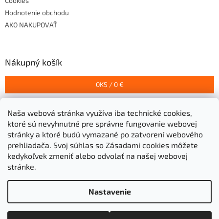
Cookies
Hodnotenie obchodu
AKO NAKUPOVAŤ
Nákupný košík
0
KS /
0 €
Naša webová stránka využíva iba technické cookies,
Prijímame online platby
ktoré sú nevyhnutné pre správne fungovanie webovej
stránky a ktoré budú vymazané po zatvorení webového
prehliadača.
Svoj súhlas so Zásadami cookies môžete
kedykoľvek zmeniť alebo odvolať na našej webovej
stránke.
Vytvoril Shoptet
Nastavenie
Copyright 2026
Stavebniny Grigeľ s.r.o.
. Všetky práva