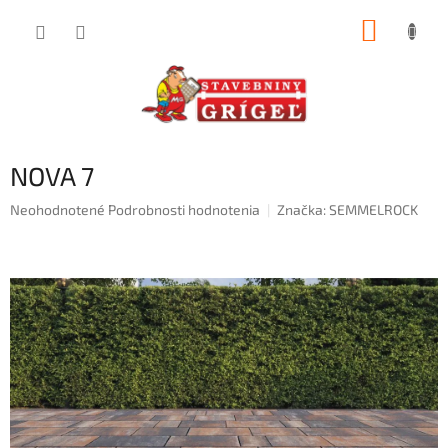
Prejsť
NÁKUP
na
obsah
KOŠÍK
NOVA 7
Priemerné
Neohodnotené
Podrobnosti hodnotenia
Značka:
SEMMELROCK
hodnotenie
produktu
je
0,0
z
5
hviezdičiek.