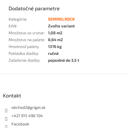
Dodatočné parametre
Kategória
:
SEMMELROCK
EAN
:
Zvoľte variant
Množstvo vo vrstve
:
1,08 m2
Množstvo na palete
:
8,64 m2
Hmotnosť palety
:
1376 kg
Pokládka dlažby
:
ručná
Zaťaženie dlažby
:
pojazdná do 3,5 t
Z
á
p
ä
Kontakt
t
i
obchod2
@
grigel.sk
e
+421 915 496 104
Facebook