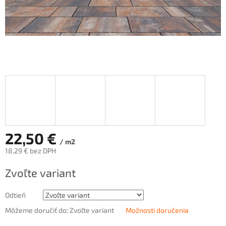
22,50 €
/ m2
18,29 € bez DPH
Jednotková
Zvoľte variant
cena:
Odtieň
Môžeme doručiť do:
Zvoľte variant
Možnosti doručenia