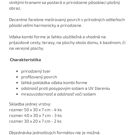
vlnitými hranami sa postará o prirodzene pôsobiaci plošný
obraz.
Decentne farebne melírovaný povrch v prírodných odtieňoch
pôsobí veľmi harmonicky a prirodzene.
Vďaka kombi forme je ľahko uložiteľná a vhodná na
príjazdové cesty, terasy, na plochy okolo domu, k bazénom, či
na verejné plochy.
Charakteristika
prirodzený tvar
profilovaný povrch
ľahká pokládka vďaka kombi forme
odolnosť proti posypovým soliam a UV žiareniu
mrazuvzdornosť a odolnosť voči soliam
Skladba jednej vrstvy:
rozmer 50 x 30 x 7 cm - 4 ks
rozmer 40 x 30 x 7 cm - 3 ks
rozmer 30 x 20 x 7 cm - 2 ks
Objednávka jednotlivých formátov nie je možná.