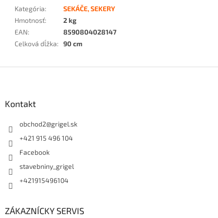
Kategória
:
SEKÁČE, SEKERY
Hmotnosť
:
2 kg
EAN
:
8590804028147
Celková dĺžka
:
90 cm
Z
á
p
ä
Kontakt
t
i
obchod2
@
grigel.sk
e
+421 915 496 104
Facebook
stavebniny_grigel
+421915496104
ZÁKAZNÍCKY SERVIS