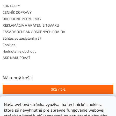
KONTAKTY
CENNÍK DOPRAVY
OBCHODNÉ PODMIENKY
REKLAMÁCIA A VRÁTENIE TOVARU
ZÁSADY OCHRANY OSOBNÝCH ÚDAJOV
Súhlas so zasielaním EF
Cookies
Hodnotenie obchodu
AKO NAKUPOVAŤ
Nákupný košík
0
KS /
0 €
Naša webová stránka využíva iba technické cookies,
Prijímame online platby
ktoré sú nevyhnutné pre správne fungovanie webovej
stránky a ktoré budú vymazané po zatvorení webového