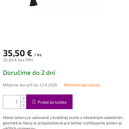
35,50 €
/ ks
28,86 € bez DPH
Jednotková
Doručíme do 2 dní
cena:
Môžeme doručiť do:
12.8.2026
Možnosti doručenia
Pridať do košíka
Hlava sekery je vykovaná z kvalitnej ocele s následným zakalením,
geometrie hlavy je prispôsobená pre ľahšie rozštiepenie polien aj
väčších rozmerov.