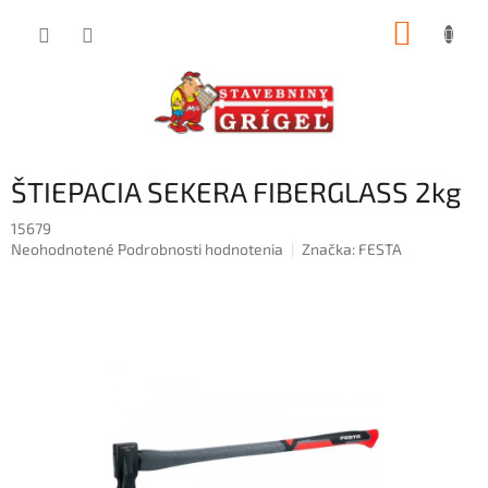
Prejsť
NÁKUP
na
obsah
KOŠÍK
ŠTIEPACIA SEKERA FIBERGLASS 2kg
15679
Priemerné
Neohodnotené
Podrobnosti hodnotenia
Značka:
FESTA
hodnotenie
produktu
je
0,0
z
5
hviezdičiek.