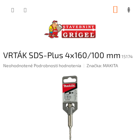
Prejsť
NÁKUP
na
obsah
KOŠÍK
VRTÁK SDS-Plus 4x160/100 mm
15174
Priemerné
Neohodnotené
Podrobnosti hodnotenia
Značka:
MAKITA
hodnotenie
produktu
je
0,0
z
5
hviezdičiek.