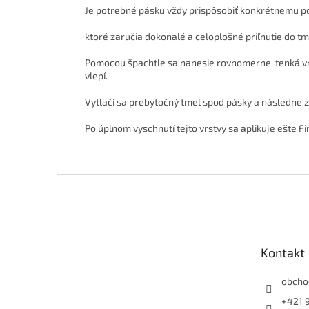
Je potrebné pásku vždy prispôsobiť konkrétnemu pou
ktoré zaručia dokonalé a celoplošné priľnutie do t
Pomocou špachtle sa nanesie rovnomerne
tenká v
vlepí.
Vytlačí sa prebytočný tmel spod pásky a následne z
Po úplnom vyschnutí tejto vrstvy sa aplikuje ešte Fi
Z
á
p
ä
t
Kontakt
i
e
obcho
+421 