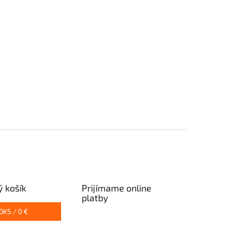
 košík
Prijímame online
platby
0
KS /
0 €