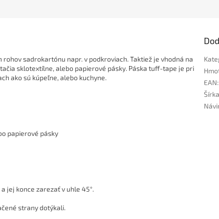
Dod
 rohov sadrokartónu napr. v podkroviach. Taktiež je vhodná na
Kate
ačia sklotextílne, alebo papierové pásky. Páska tuff-tape je pri
Hmo
tach ako sú kúpeľne, alebo kuchyne.
EAN
:
Šírk
Návi
ebo papierové pásky
a jej konce zarezať v uhle 45°.
ačené strany dotýkali.