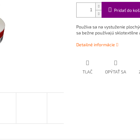
Pridať do koš
Používa sa na vystuženie ploch
sa bežne používajú sklotextílne
Detailné informácie
TLAČ
OPÝTAŤ SA