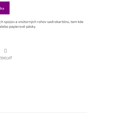
íka
ých spojov a vnútorných rohov sadrokartónu, tam kde
 alebo papierové pásky.
ZDIEĽAŤ