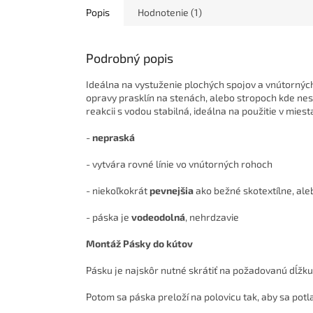
Popis
Hodnotenie (1)
Podrobný popis
Ideálna na vystuženie plochých spojov a vnútorných
opravy prasklín na stenách, alebo stropoch kde nest
reakcii s vodou stabilná, ideálna na použitie v mies
-
nepraská
- vytvára rovné línie vo vnútorných rohoch
- niekoľkokrát
pevnejšia
ako bežné skotextílne, al
- páska je
vodeodolná
, nehrdzavie
Montáž Pásky do kútov
Pásku je najskôr nutné skrátiť na požadovanú dĺžku 
Potom sa páska preloží na polovicu tak, aby sa potl