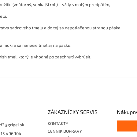
žitiu (vnútorný, vonkajší roh) – vždy s malým predpätím,
melu.
rstva sadrového tmelu
a do tej sa nepotlačenou stranou páska
a mokra sa nanesie tmel aj na pásku.
nish tmel
, ktorý je vhodné po zaschnutí vybrúsiť.
ZÁKAZNÍCKY SERVIS
Nákupný
KONTAKTY
d2
@
grigel.sk
CENNÍK DOPRAVY
915 496 104