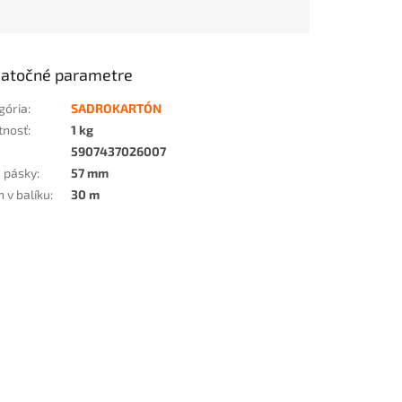
atočné parametre
gória
:
SADROKARTÓN
tnosť
:
1 kg
5907437026007
a pásky
:
57 mm
n v balíku
:
30 m