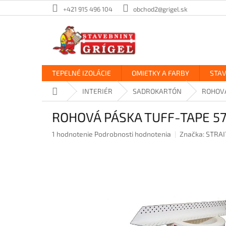
Prejsť
+421 915 496 104
obchod2@grigel.sk
na
obsah
TEPELNÉ IZOLÁCIE
OMIETKY A FARBY
STA
Domov
INTERIÉR
SADROKARTÓN
ROHOV
ROHOVÁ PÁSKA TUFF-TAPE 
Priemerné
1 hodnotenie
Podrobnosti hodnotenia
Značka:
STRAI
hodnotenie
produktu
je
5,0
z
5
hviezdičiek.