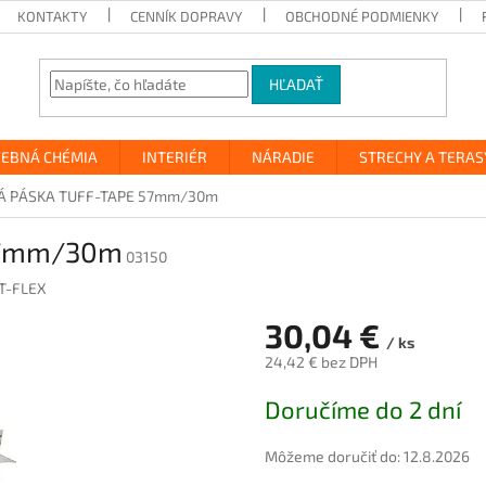
KONTAKTY
CENNÍK DOPRAVY
OBCHODNÉ PODMIENKY
HĽADAŤ
VEBNÁ CHÉMIA
INTERIÉR
NÁRADIE
STRECHY A TERAS
Á PÁSKA TUFF-TAPE 57mm/30m
57mm/30m
03150
T-FLEX
30,04 €
/ ks
24,42 € bez DPH
Jednotková
Doručíme do 2 dní
cena:
Môžeme doručiť do:
12.8.2026