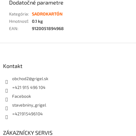
Dodatočné parametre
Kategória
:
SADROKARTÓN
Hmotnosť
:
0.1 kg
EAN
:
9120051894968
Z
á
p
ä
Kontakt
t
i
obchod2
@
grigel.sk
e
+421 915 496 104
Facebook
stavebniny_grigel
+421915496104
ZÁKAZNÍCKY SERVIS