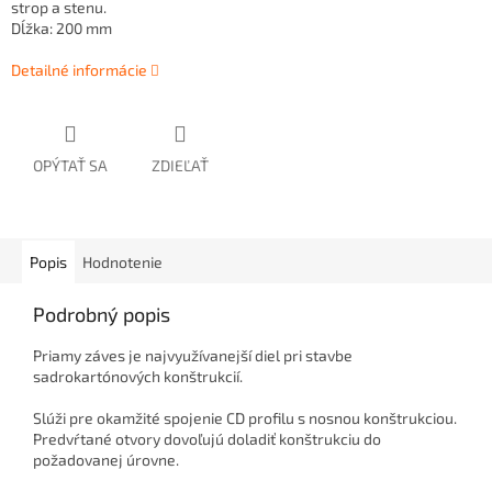
strop a stenu.
Dĺžka: 200 mm
Detailné informácie
OPÝTAŤ SA
ZDIEĽAŤ
Popis
Hodnotenie
Podrobný popis
Priamy záves je najvyužívanejší diel pri stavbe
sadrokartónových konštrukcií.
Slúži pre okamžité spojenie CD profilu s nosnou konštrukciou.
Predvŕtané otvory dovoľujú doladiť konštrukciu do
požadovanej úrovne.