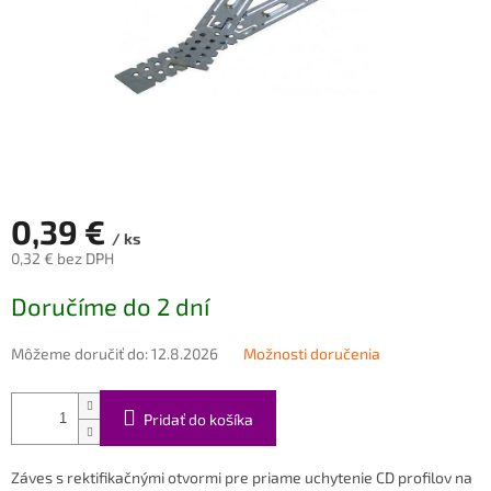
0,39 €
/ ks
0,32 € bez DPH
Jednotková
Doručíme do 2 dní
cena:
Môžeme doručiť do:
12.8.2026
Možnosti doručenia
Pridať do košíka
Záves s rektifikačnými otvormi pre priame uchytenie CD profilov na