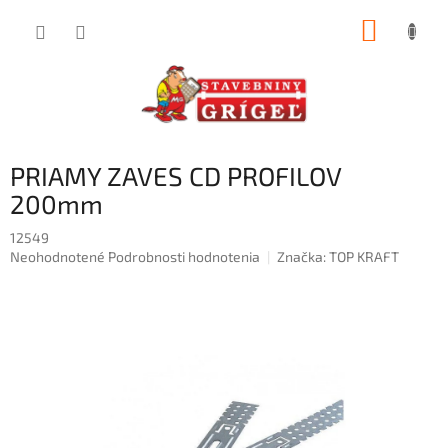
Prejsť
NÁKUP
na
obsah
KOŠÍK
PRIAMY ZAVES CD PROFILOV
200mm
12549
Priemerné
Neohodnotené
Podrobnosti hodnotenia
Značka:
TOP KRAFT
hodnotenie
produktu
je
0,0
z
5
hviezdičiek.