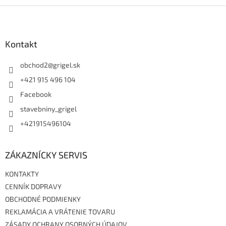
Z
á
p
ä
Kontakt
t
i
obchod2
@
grigel.sk
e
+421 915 496 104
Facebook
stavebniny_grigel
+421915496104
ZÁKAZNÍCKY SERVIS
KONTAKTY
CENNÍK DOPRAVY
OBCHODNÉ PODMIENKY
REKLAMÁCIA A VRÁTENIE TOVARU
ZÁSADY OCHRANY OSOBNÝCH ÚDAJOV