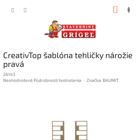
Prejsť
NÁKUP
na
obsah
KOŠÍK
CreativTop šablóna tehličky nárožie
pravá
26143
Priemerné
Neohodnotené
Podrobnosti hodnotenia
Značka:
BAUMIT
hodnotenie
produktu
je
0,0
z
5
hviezdičiek.