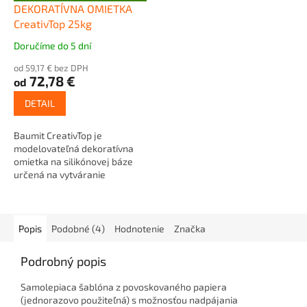
A
DEKORATÍVNA OMIETKA
D
CreativTop 25kg
A
R
M
Doručíme do 5 dní
Priemerné
O
hodnotenie
od 59,17 € bez DPH
produktu
72,78 €
od
je
5,0
DETAIL
z
5
Baumit CreativTop je
hviezdičiek.
modelovateľná dekoratívna
omietka na silikónovej báze
určená na vytváranie
jedinečných fasádnych
povrchov. Umožňuje...
Popis
Podobné (4)
Hodnotenie
Značka
Podrobný popis
Samolepiaca šablóna z povoskovaného papiera
(jednorazovo použiteľná) s možnosťou nadpájania