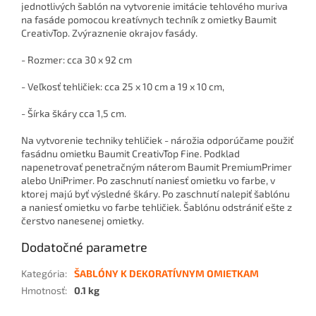
jednotlivých šablón na vytvorenie imitácie tehlového muriva
na fasáde pomocou kreatívnych techník z omietky Baumit
CreativTop. Zvýraznenie okrajov fasády.
- Rozmer: cca 30 x 92 cm
- Veľkosť tehličiek: cca 25 x 10 cm a 19 x 10 cm,
- Šírka škáry cca 1,5 cm.
Na vytvorenie techniky tehličiek - nárožia odporúčame použiť
fasádnu omietku Baumit CreativTop Fine. Podklad
napenetrovať penetračným náterom Baumit PremiumPrimer
alebo UniPrimer. Po zaschnutí naniesť omietku vo farbe, v
ktorej majú byť výsledné škáry. Po zaschnutí nalepiť šablónu
a naniesť omietku vo farbe tehličiek. Šablónu odstrániť ešte z
čerstvo nanesenej omietky.
Dodatočné parametre
Kategória
:
ŠABLÓNY K DEKORATÍVNYM OMIETKAM
Hmotnosť
:
0.1 kg