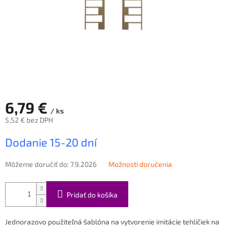
6,79 €
/ ks
5,52 € bez DPH
Jednotková
Dodanie 15-20 dní
cena:
Môžeme doručiť do:
7.9.2026
Možnosti doručenia
Pridať do košíka
Jednorazovo použiteľná šablóna na vytvorenie imitácie tehličiek na