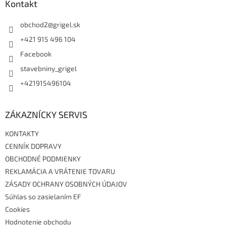
ä
Kontakt
t
i
obchod2
@
grigel.sk
e
+421 915 496 104
Facebook
stavebniny_grigel
+421915496104
ZÁKAZNÍCKY SERVIS
KONTAKTY
CENNÍK DOPRAVY
OBCHODNÉ PODMIENKY
REKLAMÁCIA A VRÁTENIE TOVARU
ZÁSADY OCHRANY OSOBNÝCH ÚDAJOV
Súhlas so zasielaním EF
Cookies
Hodnotenie obchodu