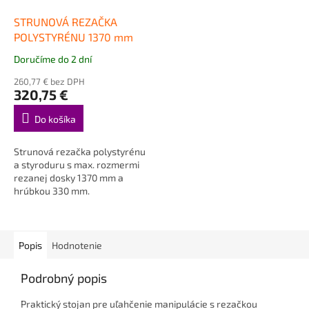
STRUNOVÁ REZAČKA
POLYSTYRÉNU 1370 mm
Doručíme do 2 dní
Priemerné
hodnotenie
260,77 € bez DPH
produktu
320,75 €
je
5,0
Do košíka
z
5
Strunová rezačka polystyrénu
hviezdičiek.
a styroduru s max. rozmermi
rezanej dosky 1370 mm a
hrúbkou 330 mm.
Popis
Hodnotenie
Podrobný popis
Praktický stojan pre uľahčenie manipulácie s rezačkou