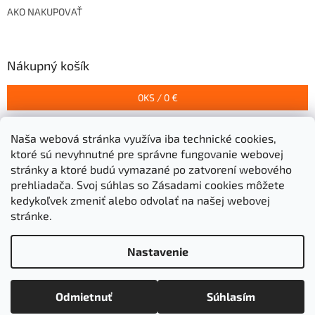
AKO NAKUPOVAŤ
Nákupný košík
0
KS /
0 €
Naša webová stránka využíva iba technické cookies,
Prijímame online platby
ktoré sú nevyhnutné pre správne fungovanie webovej
stránky a ktoré budú vymazané po zatvorení webového
prehliadača.
Svoj súhlas so Zásadami cookies môžete
kedykoľvek zmeniť alebo odvolať na našej webovej
stránke.
Vytvoril Shoptet
Nastavenie
Copyright 2026
Stavebniny Grigeľ s.r.o.
. Všetky práva
Odmietnuť
Súhlasím
vyhradené.
Upraviť nastavenie cookies