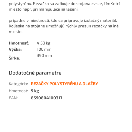
polystyrénu. Rezačka sa zafixuje do stojana zvisle, čím šetrí
miesto napr. pri manipulácii na lešení,
prípadne v miestnosti, kde sa pripravuje izolačný materiál.
Kolieska na stojane umožňujú rýchly presun rezačky na iné
miesto.
Hmotnosť:
4,53 kg
Výška:
100 mm
390 mm
Šírka:
Dodatočné parametre
Kategória
:
REZAČKY POLYSTYRÉNU A DLAŽBY
Hmotnosť
:
5 kg
EAN
:
8590804100317
Z
á
p