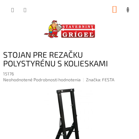
Prejsť
NÁKUP
na
obsah
KOŠÍK
STOJAN PRE REZAČKU
POLYSTYRÉNU S KOLIESKAMI
15176
Priemerné
Neohodnotené
Podrobnosti hodnotenia
Značka:
FESTA
hodnotenie
produktu
je
0,0
z
5
hviezdičiek.