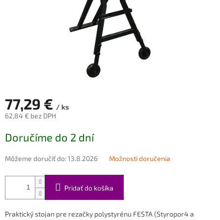
77,29 €
/ ks
62,84 € bez DPH
Jednotková
Doručíme do 2 dní
cena:
Môžeme doručiť do:
13.8.2026
Možnosti doručenia
Pridať do košíka
Praktický stojan pre rezačky polystyrénu FESTA (Styropor4 a