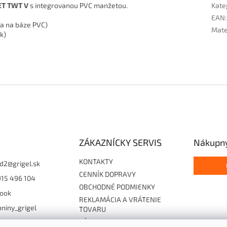
WET TWT V
s integrovanou PVC manžetou.
Kate
EAN
:
ia na báze PVC)
Mate
k)
ZÁKAZNÍCKY SERVIS
Nákupný
KONTAKTY
d2
@
grigel.sk
CENNÍK DOPRAVY
915 496 104
OBCHODNÉ PODMIENKY
ook
REKLAMÁCIA A VRÁTENIE
niny_grigel
TOVARU
ZÁSADY OCHRANY
15496104