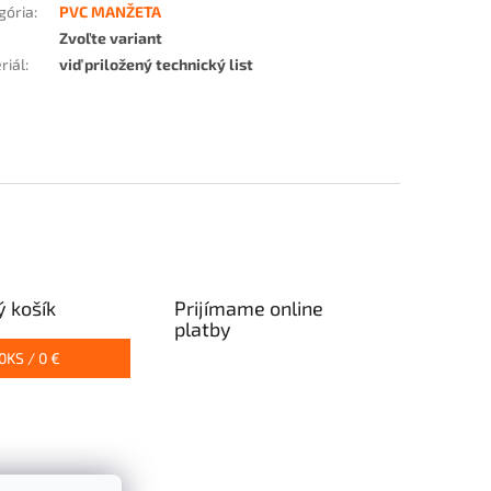
gória
:
PVC MANŽETA
Zvoľte variant
riál
:
viď priložený technický list
 košík
Prijímame online
platby
0
KS /
0 €