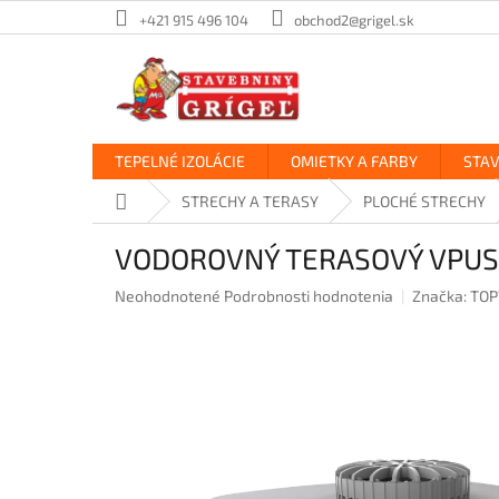
Prejsť
+421 915 496 104
obchod2@grigel.sk
na
obsah
TEPELNÉ IZOLÁCIE
OMIETKY A FARBY
STA
Domov
STRECHY A TERASY
PLOCHÉ STRECHY
VODOROVNÝ TERASOVÝ VPUS
Priemerné
Neohodnotené
Podrobnosti hodnotenia
Značka:
TO
hodnotenie
produktu
je
0,0
z
5
hviezdičiek.