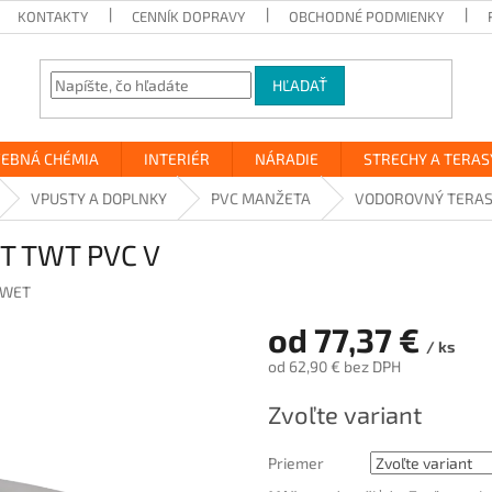
KONTAKTY
CENNÍK DOPRAVY
OBCHODNÉ PODMIENKY
HĽADAŤ
VEBNÁ CHÉMIA
INTERIÉR
NÁRADIE
STRECHY A TERAS
VPUSTY A DOPLNKY
PVC MANŽETA
VODOROVNÝ TERAS
T TWT PVC V
PWET
od
77,37 €
/ ks
od
62,90 €
bez DPH
Jednotková
Zvoľte variant
cena:
Priemer