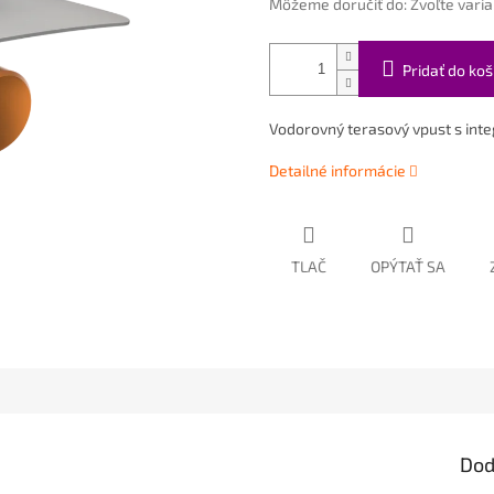
Môžeme doručiť do:
Zvoľte varia
Pridať do koš
Vodorovný terasový vpust s in
Detailné informácie
TLAČ
OPÝTAŤ SA
Dod