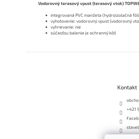
Vodorovný terasový vpust (terasový vtok) TOP
integrovaná PVC manžeta (hydroizolačná fól
vyhotovenie: vodorovný vpust (vodorovný vto
vyhrievanie: nie
súčasťou balenia je ochranný kôš
Z
á
p
ä
t
Kontakt
i
e
obcho
+421 
Faceb
staveb
+4219