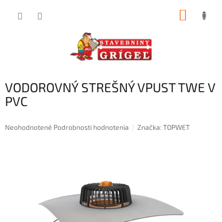
Prejsť
NÁKUP
na
obsah
KOŠÍK
VODOROVNÝ STREŠNÝ VPUST TWE V
PVC
Priemerné
Neohodnotené
Podrobnosti hodnotenia
Značka:
TOPWET
hodnotenie
produktu
je
0,0
z
5
hviezdičiek.