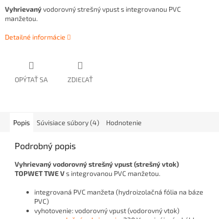
Vyhrievaný
vodorovný strešný vpust s integrovanou PVC
manžetou.
Detailné informácie
OPÝTAŤ SA
ZDIEĽAŤ
Popis
Súvisiace súbory (4)
Hodnotenie
Podrobný popis
Vyhrievaný vodorovný strešný vpust (strešný vtok)
TOPWET TWE V
s integrovanou PVC manžetou.
integrovaná PVC manžeta (hydroizolačná fólia na báze
PVC)
vyhotovenie: vodorovný vpust (vodorovný vtok)