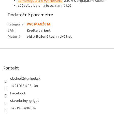
samoregulačné vyhrievanie
: 230 V s pripájacím káblom
súčasťou balenia je ochranný kôš
Dodatočné parametre
Kategória
:
PVC MANŽETA
EAN
:
Zvoľte variant
Materiál
:
viď priložený technický list
Z
á
p
ä
Kontakt
t
i
obchod2
@
grigel.sk
e
+421 915 496 104
Facebook
stavebniny_grigel
+421915496104