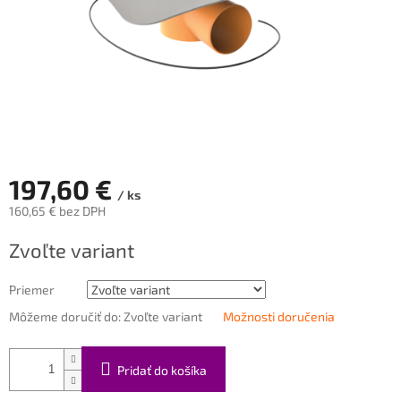
197,60 €
/ ks
160,65 € bez DPH
Jednotková
Zvoľte variant
cena:
Priemer
Môžeme doručiť do:
Zvoľte variant
Možnosti doručenia
Pridať do košíka