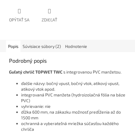
OPÝTAŤ SA
ZDIEĽAŤ
Popis
Súvisiace súbory (2)
Hodnotenie
Podrobný popis
Guľatý chrlič TOPWET TWC
s integrovanou PVC manžetou.
ďalšie názvy: bočný vpust, bočný vtok, atikový vpust,
atikový vtok apod.
integrovaná PVC manžeta (hydroizolačná fólia na báze
PVC)
vyhrievanie: nie
dĺžka 600 mm, na zákazku možnosť predĺženia až do
1500 mm
ochranná a vyberateľná mriežka súčasťou každého
chrliča