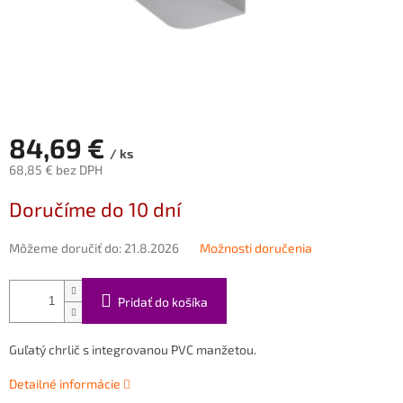
84,69 €
/ ks
68,85 € bez DPH
Jednotková
Doručíme do 10 dní
cena:
Môžeme doručiť do:
21.8.2026
Možnosti doručenia
Pridať do košíka
Guľatý chrlič s integrovanou PVC manžetou.
Detailné informácie