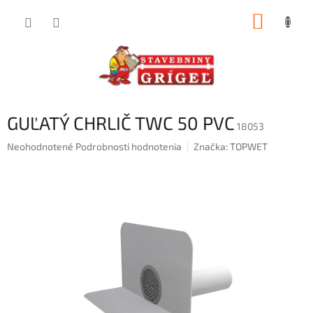
Prejsť
NÁKUP
na
obsah
KOŠÍK
GUĽATÝ CHRLIČ TWC 50 PVC
18053
Priemerné
Neohodnotené
Podrobnosti hodnotenia
Značka:
TOPWET
hodnotenie
produktu
je
0,0
z
5
hviezdičiek.