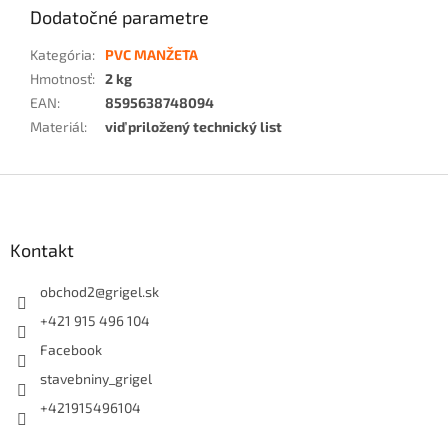
Dodatočné parametre
Kategória
:
PVC MANŽETA
Hmotnosť
:
2 kg
EAN
:
8595638748094
Materiál
:
viď priložený technický list
Z
á
p
ä
Kontakt
t
i
obchod2
@
grigel.sk
e
+421 915 496 104
Facebook
stavebniny_grigel
+421915496104