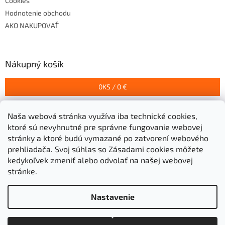
Cookies
Hodnotenie obchodu
AKO NAKUPOVAŤ
Nákupný košík
0
KS /
0 €
Naša webová stránka využíva iba technické cookies,
Prijímame online platby
ktoré sú nevyhnutné pre správne fungovanie webovej
stránky a ktoré budú vymazané po zatvorení webového
prehliadača.
Svoj súhlas so Zásadami cookies môžete
kedykoľvek zmeniť alebo odvolať na našej webovej
stránke.
Vytvoril Shoptet
Nastavenie
Copyright 2026
Stavebniny Grigeľ s.r.o.
. Všetky práva