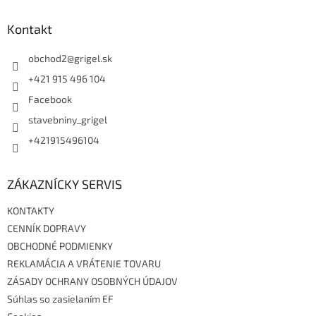
p
ä
Kontakt
t
i
obchod2
@
grigel.sk
e
+421 915 496 104
Facebook
stavebniny_grigel
+421915496104
ZÁKAZNÍCKY SERVIS
KONTAKTY
CENNÍK DOPRAVY
OBCHODNÉ PODMIENKY
REKLAMÁCIA A VRÁTENIE TOVARU
ZÁSADY OCHRANY OSOBNÝCH ÚDAJOV
Súhlas so zasielaním EF