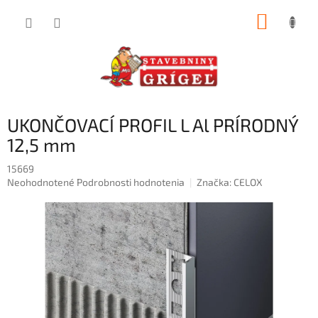
Prejsť
NÁKUP
na
obsah
KOŠÍK
UKONČOVACÍ PROFIL L Al PRÍRODNÝ
12,5 mm
15669
Priemerné
Neohodnotené
Podrobnosti hodnotenia
Značka:
CELOX
hodnotenie
produktu
je
0,0
z
5
hviezdičiek.