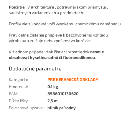
Použitie
: V architektúre , potravinárskom priemysle ,
sanitárnych zariadeniach a predmetoch.
Profily nie sú odolné voči vysokému chemickému namáhaniu.
Pravidelné čistenie prispieva k bezchybnému vzhľadu
výrobkov a znižuje nebezpečenstvo korózie.
V žiadnom prípade však čistiaci prostriedok
nesmie
obsahovať kyselinu soľnú či fluorovodíkovou
.
Dodatočné parametre
Kategória
:
PRE KERAMICKÉ OBKLADY
Hmotnosť
:
0.1 kg
EAN
:
8586010130620
Dĺžka lišty
:
2,5 m
Povrchová úprava:
:
hliník prírodný
Z
á