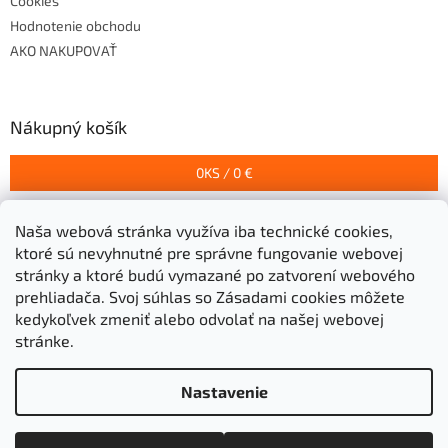
Cookies
Hodnotenie obchodu
AKO NAKUPOVAŤ
Nákupný košík
0
KS /
0 €
Naša webová stránka využíva iba technické cookies,
Prijímame online platby
ktoré sú nevyhnutné pre správne fungovanie webovej
stránky a ktoré budú vymazané po zatvorení webového
prehliadača.
Svoj súhlas so Zásadami cookies môžete
kedykoľvek zmeniť alebo odvolať na našej webovej
stránke.
Vytvoril Shoptet
Nastavenie
Copyright 2026
Stavebniny Grigeľ s.r.o.
. Všetky práva