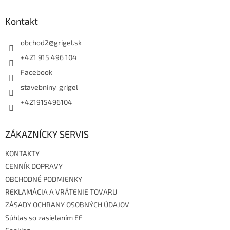
p
ä
Kontakt
t
i
obchod2
@
grigel.sk
e
+421 915 496 104
Facebook
stavebniny_grigel
+421915496104
ZÁKAZNÍCKY SERVIS
KONTAKTY
CENNÍK DOPRAVY
OBCHODNÉ PODMIENKY
REKLAMÁCIA A VRÁTENIE TOVARU
ZÁSADY OCHRANY OSOBNÝCH ÚDAJOV
Súhlas so zasielaním EF