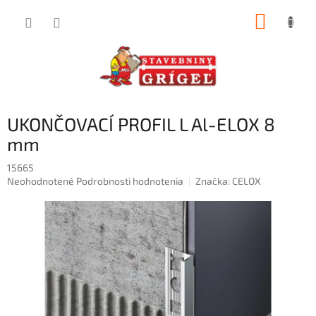
Prejsť
NÁKUP
na
obsah
KOŠÍK
UKONČOVACÍ PROFIL L Al-ELOX 8
mm
15665
Priemerné
Neohodnotené
Podrobnosti hodnotenia
Značka:
CELOX
hodnotenie
produktu
je
0,0
z
5
hviezdičiek.