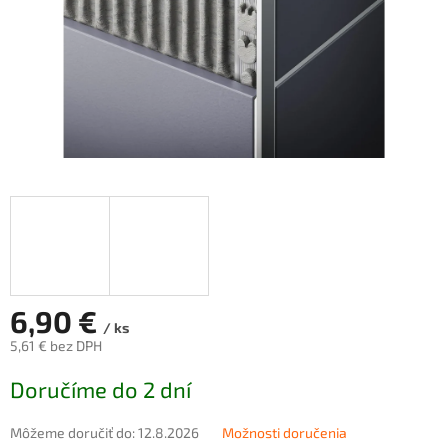
6,90 €
/ ks
5,61 € bez DPH
Jednotková
Doručíme do 2 dní
cena:
Môžeme doručiť do:
12.8.2026
Možnosti doručenia