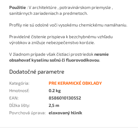
Použitie
: V architektúre , potravinárskom priemysle ,
sanitárnych zariadeniach a predmetoch.
Profily nie sú odolné voči vysokému chemickému namáhaniu.
Pravidelné čistenie prispieva k bezchybnému vzhľadu
výrobkov a znižuje nebezpečenstvo korózie.
V žiadnom prípade však čistiaci prostriedok
nesmie
obsahovať kyselinu soľnú či fluorovodíkovou
.
Dodatočné parametre
Kategória
:
PRE KERAMICKÉ OBKLADY
Hmotnosť
:
0.2 kg
EAN
:
8586010130552
Dĺžka lišty
:
2,5 m
Povrchová úprava
:
eloxovaný hliník
Z
á