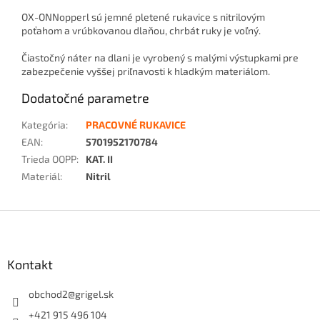
OX-ONNopperl sú jemné pletené rukavice s nitrilovým
poťahom a vrúbkovanou dlaňou, chrbát ruky je voľný.
Čiastočný náter na dlani je vyrobený s malými výstupkami pre
zabezpečenie vyššej priľnavosti k hladkým materiálom.
Dodatočné parametre
Kategória
:
PRACOVNÉ RUKAVICE
EAN
:
5701952170784
Trieda OOPP
:
KAT. II
Materiál
:
Nitril
Z
á
p
ä
Kontakt
t
i
obchod2
@
grigel.sk
e
+421 915 496 104