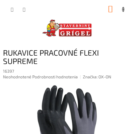
Prejsť
NÁKUP
na
obsah
KOŠÍK
RUKAVICE PRACOVNÉ FLEXI
SUPREME
16397
Priemerné
Neohodnotené
Podrobnosti hodnotenia
Značka:
OX-ON
hodnotenie
produktu
je
0,0
z
5
hviezdičiek.