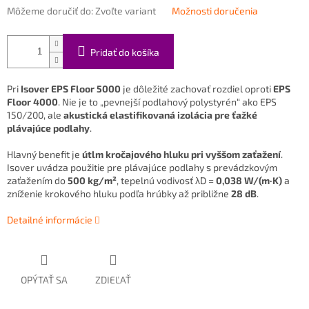
Môžeme doručiť do:
Zvoľte variant
Možnosti doručenia
Pridať do košíka
Pri
Isover EPS Floor 5000
je dôležité zachovať rozdiel oproti
EPS
Floor 4000
. Nie je to „pevnejší podlahový polystyrén“ ako EPS
150/200, ale
akustická elastifikovaná izolácia pre ťažké
plávajúce podlahy
.
Hlavný benefit je
útlm kročajového hluku pri vyššom zaťažení
.
Isover uvádza použitie pre plávajúce podlahy s prevádzkovým
zaťažením do
500 kg/m²
, tepelnú vodivosť λD =
0,038 W/(m·K)
a
zníženie krokového hluku podľa hrúbky až približne
28 dB
.
Detailné informácie
OPÝTAŤ SA
ZDIEĽAŤ