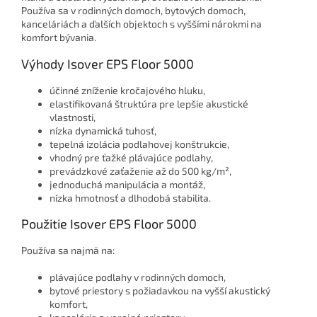
Používa sa v rodinných domoch, bytových domoch,
kanceláriách a ďalších objektoch s vyššími nárokmi na
komfort bývania.
Výhody Isover EPS Floor 5000
účinné zníženie kročajového hluku,
elastifikovaná štruktúra pre lepšie akustické
vlastnosti,
nízka dynamická tuhosť,
tepelná izolácia podlahovej konštrukcie,
vhodný pre ťažké plávajúce podlahy,
prevádzkové zaťaženie až do 500 kg/m²,
jednoduchá manipulácia a montáž,
nízka hmotnosť a dlhodobá stabilita.
Použitie Isover EPS Floor 5000
Používa sa najmä na:
plávajúce podlahy v rodinných domoch,
bytové priestory s požiadavkou na vyšší akustický
komfort,