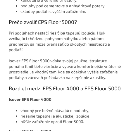
kancelárie a verejné priestory,
podlahy pod cementové a anhydritové potery,
skladby podláh s vyšším zaťažením.
Prečo zvoliť EPS Floor 5000?
Pri podlahách nestačí riešiť iba tepelnú izoláciu. Hluk
vznikajúci chôdzou, pohybom nábytku alebo pádom
predmetov sa môže prenášať do okolitých miestností a
podlaží.
Isover EPS Floor 5000 vďaka svojej pružnej štruktúre
pomáha tlmiť tieto vibrácie a vytvára komfortnejšie vnútorné
prostredie. Je vhodný tam, kde sa očakáva vyššie zaťaženie
podlahy a zároveň požiadavka na zlepšenie akustiky.
Rozdiel medzi EPS Floor 4000 a EPS Floor 5000
Isover EPS Floor 4000
vhodný pre bežné plávajúce podlahy,
riešenie tepelnej a akustickej izolácie,
nižšie zaťaženie oproti Floor 5000.