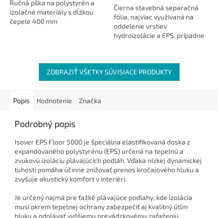
Ručná pílka na polystyrén a
Čierna stavebná separačná
izolačné materiály s dĺžkou
fólia, najviac využívaná na
čepele 400 mm
oddelenie vrstiev
hydroizolácie a EPS, prípadne
betónu. Predaj na celé rolky,
t.j....
ZOBRAZIŤ VŠETKY SÚVISIACE PRODUKTY
Popis
Hodnotenie
Značka
Podrobný popis
Isover EPS Floor 5000 je špeciálna elastifikovaná doska z
expandovaného polystyrénu (EPS) určená na tepelnú a
zvukovú izoláciu plávajúcich podláh. Vďaka nízkej dynamickej
tuhosti pomáha účinne znižovať prenos kročajového hluku a
zvyšuje akustický komfort v interiéri.
Je určený najmä pre ťažké plávajúce podlahy, kde izolácia
musí okrem tepelnej ochrany zabezpečiť aj kvalitný útlm
hluku a odolávať vyššiemu prevádzkovému zaťaženiu.