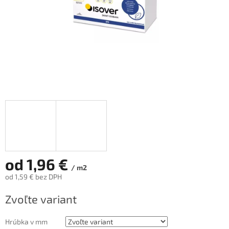
od
1,96 €
/ m2
od
1,59 €
bez DPH
Jednotková
Zvoľte variant
cena:
Hrúbka v mm