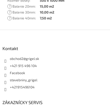
Rozmer dosky
:
500 x 1000 mm
?
Balenie 20mm
:
15,00 m2
?
Balenie 30mm
:
10,00 m2
?
Balenie 40mm
:
7,50 m2
Z
á
p
ä
Kontakt
t
i
obchod2
@
grigel.sk
e
+421 915 496 104
Facebook
stavebniny_grigel
+421915496104
ZÁKAZNÍCKY SERVIS