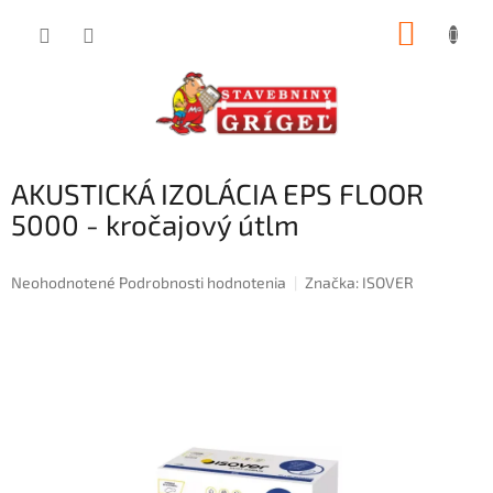
Prejsť
NÁKUP
na
obsah
KOŠÍK
AKUSTICKÁ IZOLÁCIA EPS FLOOR
5000 - kročajový útlm
Priemerné
Neohodnotené
Podrobnosti hodnotenia
Značka:
ISOVER
hodnotenie
produktu
je
0,0
z
5
hviezdičiek.