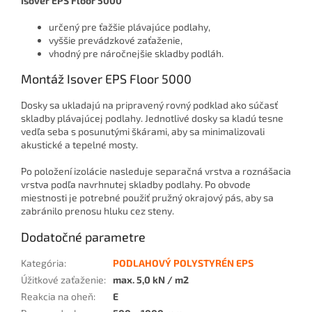
Isover EPS Floor 5000
určený pre ťažšie plávajúce podlahy,
vyššie prevádzkové zaťaženie,
vhodný pre náročnejšie skladby podláh.
Montáž Isover EPS Floor 5000
Dosky sa ukladajú na pripravený rovný podklad ako súčasť
skladby plávajúcej podlahy. Jednotlivé dosky sa kladú tesne
vedľa seba s posunutými škárami, aby sa minimalizovali
akustické a tepelné mosty.
Po položení izolácie nasleduje separačná vrstva a roznášacia
vrstva podľa navrhnutej skladby podlahy. Po obvode
miestnosti je potrebné použiť pružný okrajový pás, aby sa
zabránilo prenosu hluku cez steny.
Dodatočné parametre
Kategória
:
PODLAHOVÝ POLYSTYRÉN EPS
Úžitkové zaťaženie
:
max. 5,0 kN / m2
Reakcia na oheň
:
E