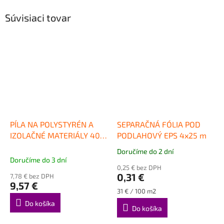
Súvisiaci tovar
PÍLA NA POLYSTYRÉN A
SEPARAČNÁ FÓLIA POD
IZOLAČNÉ MATERIÁLY 400
PODLAHOVÝ EPS 4x25 m
mm
Doručíme do 2 dní
Priemerné
Doručíme do 3 dní
hodnotenie
0,25 € bez DPH
produktu
0,31 €
7,78 € bez DPH
je
9,57 €
1,0
Jednotková
31 € / 100 m2
cena:
z
Do košíka
Do košíka
5
hviezdičiek.