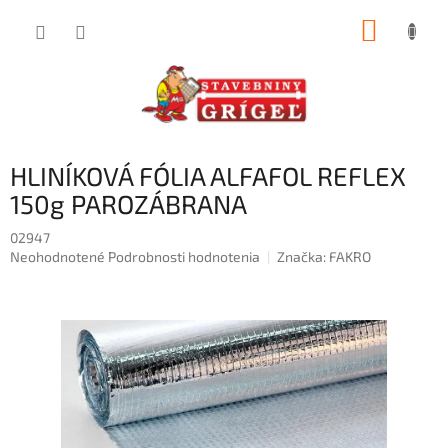
Prejsť
NÁKUP
na
obsah
KOŠÍK
HLINÍKOVÁ FÓLIA ALFAFOL REFLEX
150g PAROZÁBRANA
02947
Priemerné
Neohodnotené
Podrobnosti hodnotenia
Značka:
FAKRO
hodnotenie
produktu
je
0,0
z
5
hviezdičiek.