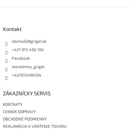
Z
á
p
ä
Kontakt
t
i
obchod2
@
grigel.sk
e
+421 915 496 104
Facebook
stavebniny_grigel
+421915496104
ZÁKAZNÍCKY SERVIS
KONTAKTY
CENNÍK DOPRAVY
OBCHODNÉ PODMIENKY
REKLAMÁCIA A VRÁTENIE TOVARU