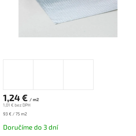
1,24 €
/ m2
1,01 € bez DPH
Jednotková
93 € / 75 m2
cena:
Doručíme do 3 dní