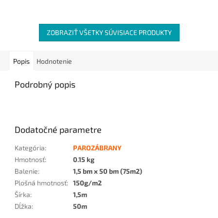
na spoľahlivé lepenie a...
ZOBRAZIŤ VŠETKY SÚVISIACE PRODUKTY
Popis
Hodnotenie
Podrobný popis
Dodatočné parametre
Kategória
:
PAROZÁBRANY
Hmotnosť
:
0.15 kg
Balenie
:
1,5 bm x 50 bm (75m2)
Plošná hmotnosť
:
150g/m2
Šírka
:
1,5m
Dĺžka
:
50m