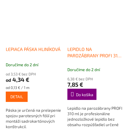
LEPIACA PÁSKA HLINÍKOVÁ
LEPIDLO NA
PAROZÁBRANY PROFI 310
ml
Doručíme do 2 dní
Priemerné
Doručíme do 2 dní
hodnotenie
od 3,53 € bez DPH
produktu
4,34 €
6,38 € bez DPH
od
je
7,85 €
5,0
Jednotková
od 0,13 € / 1 m
cena:
z
Do košíka
DETAIL
5
hviezdičiek.
Lepidlo na parozábrany PROFI
Páska je určená na prelepenie
310 ml je profesionálne
spojov parotesných fólií pri
jednozložkové lepidlo bez
montáži sadrokartónových
obsahu rozpúšťadiel určené
konštrukcií.