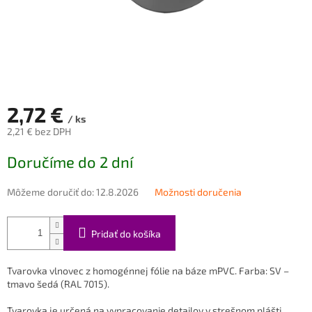
2,72 €
/ ks
2,21 € bez DPH
Jednotková
Doručíme do 2 dní
cena:
Môžeme doručiť do:
12.8.2026
Možnosti doručenia
Pridať do košíka
Tvarovka vlnovec z homogénnej fólie na báze mPVC. Farba: SV –
tmavo šedá (RAL 7015).
Tvarovka je určená na vypracovanie detailov v strešnom plášti.