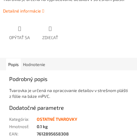
Detailné informácie
OPÝTAŤ SA
ZDIEĽAŤ
Popis
Hodnotenie
Podrobný popis
Tvarovka je určená na opracovanie detailov v strešnom plášti
z fólie na báze mPVC.
Dodatočné parametre
Kategória
:
OSTATNÉ TVAROVKY
Hmotnosť
:
0.1 kg
EAN
:
7612895658308