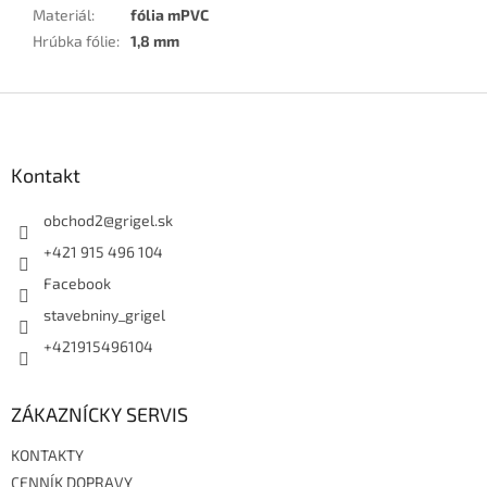
Materiál
:
fólia mPVC
Hrúbka fólie
:
1,8 mm
Z
á
p
ä
Kontakt
t
i
obchod2
@
grigel.sk
e
+421 915 496 104
Facebook
stavebniny_grigel
+421915496104
ZÁKAZNÍCKY SERVIS
KONTAKTY
CENNÍK DOPRAVY