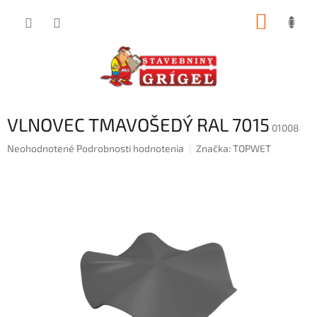
Prejsť
NÁKUP
na
obsah
KOŠÍK
VLNOVEC TMAVOŠEDÝ RAL 7015
01008
Priemerné
Neohodnotené
Podrobnosti hodnotenia
Značka:
TOPWET
hodnotenie
produktu
je
0,0
z
5
hviezdičiek.