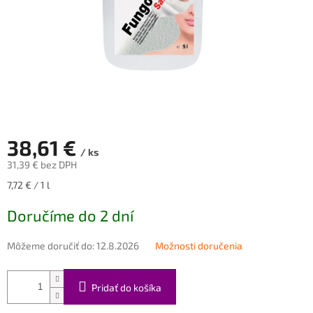
38,61 €
/ ks
31,39 € bez DPH
Jednotková
7,72 € / 1 l
cena:
Doručíme do 2 dní
Môžeme doručiť do:
12.8.2026
Možnosti doručenia
Pridať do košíka