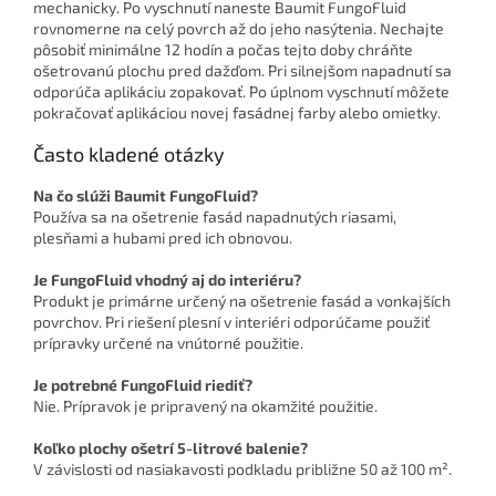
mechanicky. Po vyschnutí naneste Baumit FungoFluid
rovnomerne na celý povrch až do jeho nasýtenia. Nechajte
pôsobiť minimálne 12 hodín a počas tejto doby chráňte
ošetrovanú plochu pred dažďom. Pri silnejšom napadnutí sa
odporúča aplikáciu zopakovať. Po úplnom vyschnutí môžete
pokračovať aplikáciou novej fasádnej farby alebo omietky.
Často kladené otázky
Na čo slúži Baumit FungoFluid?
Používa sa na ošetrenie fasád napadnutých riasami,
plesňami a hubami pred ich obnovou.
Je FungoFluid vhodný aj do interiéru?
Produkt je primárne určený na ošetrenie fasád a vonkajších
povrchov. Pri riešení plesní v interiéri odporúčame použiť
prípravky určené na vnútorné použitie.
Je potrebné FungoFluid riediť?
Nie. Prípravok je pripravený na okamžité použitie.
Koľko plochy ošetrí 5-litrové balenie?
V závislosti od nasiakavosti podkladu približne 50 až 100 m².