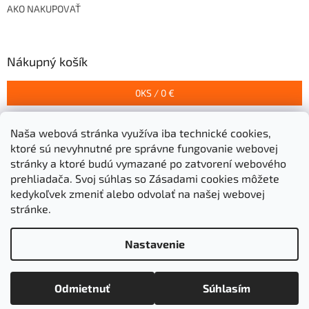
AKO NAKUPOVAŤ
Nákupný košík
0
KS /
0 €
Naša webová stránka využíva iba technické cookies,
Prijímame online platby
ktoré sú nevyhnutné pre správne fungovanie webovej
stránky a ktoré budú vymazané po zatvorení webového
prehliadača.
Svoj súhlas so Zásadami cookies môžete
kedykoľvek zmeniť alebo odvolať na našej webovej
stránke.
Vytvoril Shoptet
Nastavenie
Copyright 2026
Stavebniny Grigeľ s.r.o.
. Všetky práva
Odmietnuť
Súhlasím
vyhradené.
Upraviť nastavenie cookies