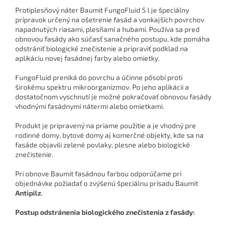
Protiplesňový náter Baumit FungoFluid 5 l je špeciálny
prípravok určený na ošetrenie fasád a vonkajších povrchov
napadnutých riasami, plesňami a hubami. Používa sa pred
obnovou fasády ako súčasť sanačného postupu, kde pomáha
odstrániť biologické znečistenie a pripraviť podklad na
aplikáciu novej fasádnej farby alebo omietky.
FungoFluid preniká do povrchu a účinne pôsobí proti
širokému spektru mikroorganizmov. Po jeho aplikácii a
dostatočnom vyschnutí je možné pokračovať obnovou fasády
vhodnými fasádnymi nátermi alebo omietkami.
Produkt je pripravený na priame použitie a je vhodný pre
rodinné domy, bytové domy aj komerčné objekty, kde sa na
fasáde objavili zelené povlaky, plesne alebo biologické
znečistenie.
Pri obnove Baumit fasádnou farbou odporúčame pri
objednávke požiadať o zvýšenú špeciálnu prísadu Baumit
Antipilz
.
Postup odstránenia biologického znečistenia z fasády: