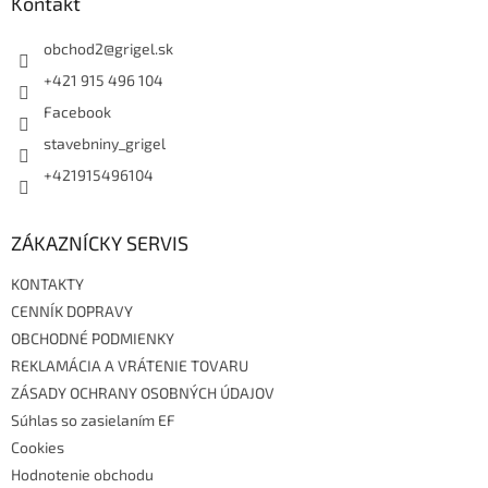
ä
Kontakt
t
i
obchod2
@
grigel.sk
e
+421 915 496 104
Facebook
stavebniny_grigel
+421915496104
ZÁKAZNÍCKY SERVIS
KONTAKTY
CENNÍK DOPRAVY
OBCHODNÉ PODMIENKY
REKLAMÁCIA A VRÁTENIE TOVARU
ZÁSADY OCHRANY OSOBNÝCH ÚDAJOV
Súhlas so zasielaním EF
Cookies
Hodnotenie obchodu