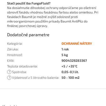
Stačí použiť iba FungoFluid?
Na dosiahnutie dlhodobej ochrany odporúčame po ošetrení
obnoviť fasádu vhodnou fasádnou farbou alebo omietkou. Pri
fasádach Baumit je možné zvýšiť odolnosť proti
mikroorganizmom použitím prísady Baumit AntiPilz do
finálnej povrchovej úpravy.
Dodatočné parametre
Kategória
:
OCHRANNÉ NÁTERY
Záruka
:
1 rok
Hmotnosť
:
5 kg
EAN
:
9004329283367
Teplota skladovania
:
+5 / +35°C
?
Spotreba
:
0,05-0,1 lit.
?
Výdatnosť z 5 litrového balenia
:
50 - 100 m2
Z
á
p