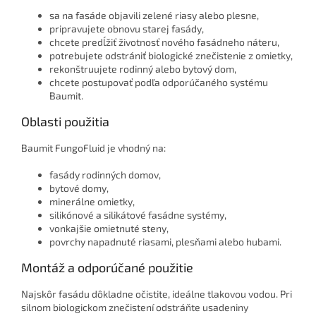
sa na fasáde objavili zelené riasy alebo plesne,
pripravujete obnovu starej fasády,
chcete predĺžiť životnosť nového fasádneho náteru,
potrebujete odstrániť biologické znečistenie z omietky,
rekonštruujete rodinný alebo bytový dom,
chcete postupovať podľa odporúčaného systému
Baumit.
Oblasti použitia
Baumit FungoFluid je vhodný na:
fasády rodinných domov,
bytové domy,
minerálne omietky,
silikónové a silikátové fasádne systémy,
vonkajšie omietnuté steny,
povrchy napadnuté riasami, plesňami alebo hubami.
Montáž a odporúčané použitie
Najskôr fasádu dôkladne očistite, ideálne tlakovou vodou. Pri
silnom biologickom znečistení odstráňte usadeniny