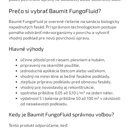
Prečo si vybrať Baumit FungoFluid?
Baumit FungoFluid je overené riešenie na sanáciu biologicky
napadnutých fasád. Pri správnom technologickom postupe
pomáha odstrániť mikroorganizmy z povrchu a vytvoriť
vhodný podklad pre novú povrchovú úpravu.
Hlavné výhody
účinne pôsobí proti riasam, plesniam a hubám,
pripravený na okamžité použitie,
jednoduchá aplikácia štetcom alebo valčekom,
vhodný na minerálne aj bežné fasádne podklady,
zlepšuje prípravu podkladu pred obnovou fasády,
vhodný pre novostavby aj rekonštrukcie,
spotreba približne 0,05 až 0,10 l/m² na jeden náter,
výdatnosť 5 l balenia približne 50 až 100 m² v závislosti
od nasiakavosti podkladu.
Kedy je Baumit FungoFluid správnou voľbou?
Tento produkt odporúčame, keď: