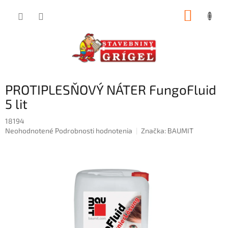
Prejsť
NÁKUP
na
obsah
KOŠÍK
PROTIPLESŇOVÝ NÁTER FungoFluid
5 lit
18194
Priemerné
Neohodnotené
Podrobnosti hodnotenia
Značka:
BAUMIT
hodnotenie
produktu
je
0,0
z
5
hviezdičiek.