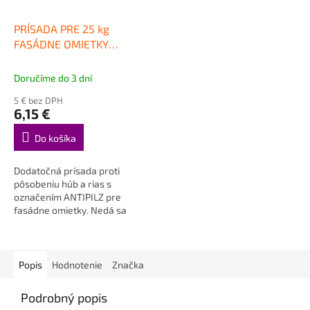
PRÍSADA PRE 25 kg
FASÁDNE OMIETKY
AntiPilz
Doručíme do 3 dní
5 € bez DPH
6,15 €
Do košíka
Dodatočná prísada proti
pôsobeniu húb a rias s
označením ANTIPILZ pre
fasádne omietky. Nedá sa
objednať samostatne ! Do
košíka vložte...
Popis
Hodnotenie
Značka
Podrobný popis