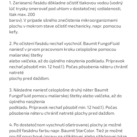
1. Zariasenú fasádu dôkladne očistiť tlakovou vodou (vodný
lúč trysky smerovať pod uhlom v dostatočnej vzdialenosti,
tlak max. 200
barov). V prípade silného znečistenia mikroorganizmami
plochu v mokrom stave očistiť mechanicky, napr. pomocou
kefy.
2. Po očistení fasádu nechať vyschnúť. Baumit FungoFluid
naniesť v prvom pracovnom kroku celoplošne pomocou
maliarskej štetky
alebo valčeka, až do úplného násytenia podkladu. Prípravok
nechať pôsobiť min. 12 hod.1). Počas pôsobenia náteru chrániť
natreté
plochy pred dažďom.
3. Následne naniesť celoplošne druhý náter Baumit
FungoFluid pomocu maliarskej štetky alebo valčeka, až do
úplného nasýtenia
podkladu. Prípravok nechať pôsobiť min. 12 hod.1). Počas
pôsobenia náteru chrániť natreté plochy pred dažďom.
4. Po dostatočnom vyschnutí ošetrovanej plochy je možné
použiť fasádnu farbu napr. Baumit StarColor. Tiež je možné
použiť povrchové úpravy na silikátovej alebo silikónovej báze.