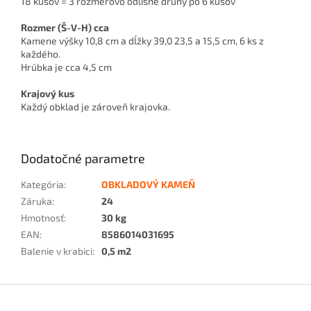
18 kusov = 3 rozmerovo odlišné druhy po 6 kusov
Rozmer (Š-V-H) cca
Kamene výšky 10,8 cm a dĺžky 39,0 23,5 a 15,5 cm, 6 ks z
každého.
Hrúbka je cca 4,5 cm
Krajový kus
Každý obklad je zároveň krajovka.
Dodatočné parametre
Kategória
:
OBKLADOVÝ KAMEŇ
Záruka
:
24
Hmotnosť
:
30 kg
EAN
:
8586014031695
Balenie v krabici
:
0,5 m2
Z
á