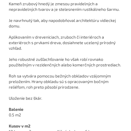
Kameň zrubový hnedý je zmesou pravidelných a
nepravidelných tvarov a je stelesnením rustikálneho šarmu.
Je navrhnutý tak, aby napodobňoval architektúru vidieckej
domu.
Aplikovaním v dreveniciach, zruboch či interiéroch a
exteriéroch s prvkami dreva,
dosiahnete ucelený prírodný
vzhľad.
Jeho robustné zušľachťovanie ho však robí rovnako
použiteľným v rezidenčných alebo komerčných prostrediach.
Roh sa vytvára pomocou bežných obkladov vzájomným
preložením. Hrany obkladu sú s opracovaným bočným
reliéfom, roh preto pôsobí prirodzene.
Uloženie bez škár.
Balenie
0.5 m2
Kusov v m2