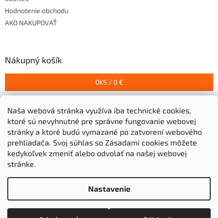
Hodnotenie obchodu
AKO NAKUPOVAŤ
Nákupný košík
0
KS /
0 €
Naša webová stránka využíva iba technické cookies,
Prijímame online platby
ktoré sú nevyhnutné pre správne fungovanie webovej
stránky a ktoré budú vymazané po zatvorení webového
prehliadača.
Svoj súhlas so Zásadami cookies môžete
kedykoľvek zmeniť alebo odvolať na našej webovej
stránke.
Vytvoril Shoptet
Nastavenie
Copyright 2026
Stavebniny Grigeľ s.r.o.
. Všetky práva