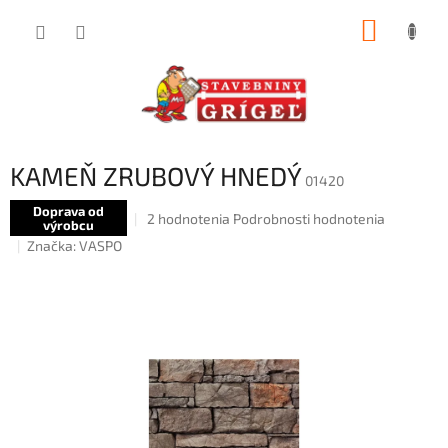
Prejsť
NÁKUP
na
obsah
KOŠÍK
KAMEŇ ZRUBOVÝ HNEDÝ
01420
Doprava od
Priemerné
2 hodnotenia
Podrobnosti hodnotenia
výrobcu
hodnotenie
Značka:
VASPO
produktu
je
5,0
z
5
hviezdičiek.