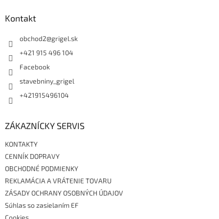
p
ä
Kontakt
t
i
obchod2
@
grigel.sk
e
+421 915 496 104
Facebook
stavebniny_grigel
+421915496104
ZÁKAZNÍCKY SERVIS
KONTAKTY
CENNÍK DOPRAVY
OBCHODNÉ PODMIENKY
REKLAMÁCIA A VRÁTENIE TOVARU
ZÁSADY OCHRANY OSOBNÝCH ÚDAJOV
Súhlas so zasielaním EF
Cookies