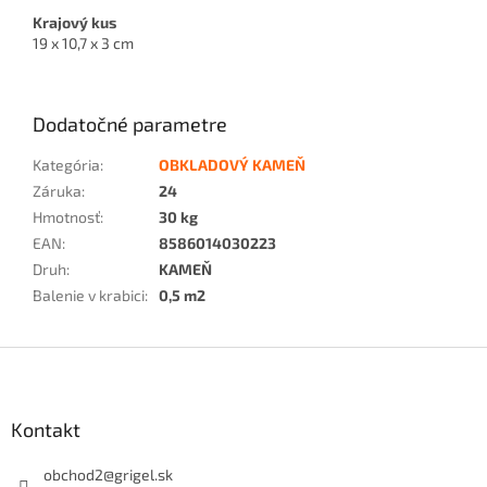
Krajový kus
19 x 10,7 x 3 cm
Dodatočné parametre
Kategória
:
OBKLADOVÝ KAMEŇ
Záruka
:
24
Hmotnosť
:
30 kg
EAN
:
8586014030223
Druh
:
KAMEŇ
Balenie v krabici
:
0,5 m2
Z
á
p
ä
Kontakt
t
i
obchod2
@
grigel.sk