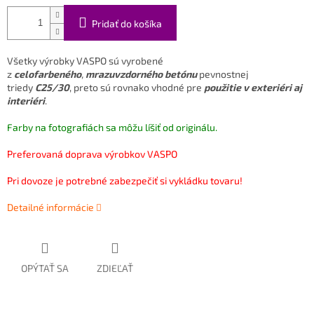
Pridať do košíka
Všetky výrobky VASPO sú vyrobené
z
celofarbeného
,
mrazuvzdorného betónu
pevnostnej
triedy
C25/30
, preto sú rovnako vhodné pre
použitie v exteriéri aj
interiéri
.
Farby na fotografiách sa môžu líšiť od originálu.
Preferovaná doprava výrobkov VASPO
Pri dovoze je potrebné zabezpečiť si vykládku tovaru!
Detailné informácie
OPÝTAŤ SA
ZDIEĽAŤ