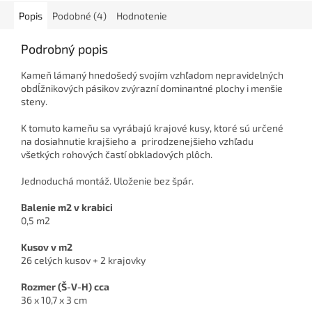
Popis
Podobné (4)
Hodnotenie
Podrobný popis
Kameň lámaný hnedošedý svojím vzhľadom nepravidelných
obdĺžnikových pásikov zvýrazní dominantné plochy i menšie
steny.
K tomuto kameňu sa vyrábajú krajové kusy, ktoré sú určené
na dosiahnutie krajšieho a prirodzenejšieho vzhľadu
všetkých rohových častí obkladových plôch.
Jednoduchá montáž. Uloženie bez špár.
Balenie m2 v krabici
0,5 m2
Kusov v m2
26 celých kusov + 2 krajovky
Rozmer (Š-V-H) cca
36 x 10,7 x 3 cm