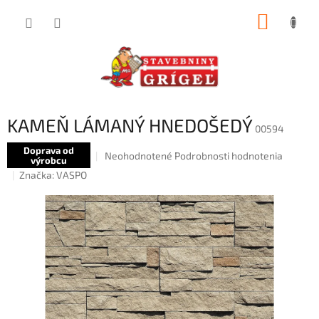
Prejsť
NÁKUP
na
obsah
KOŠÍK
KAMEŇ LÁMANÝ HNEDOŠEDÝ
00594
Doprava od
Priemerné
Neohodnotené
Podrobnosti hodnotenia
výrobcu
hodnotenie
Značka:
VASPO
produktu
je
0,0
z
5
hviezdičiek.