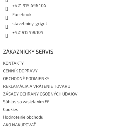
e
+421 915 496 104
Facebook
stavebniny_grigel
+421915496104
ZÁKAZNÍCKY SERVIS
KONTAKTY
CENNÍK DOPRAVY
OBCHODNÉ PODMIENKY
REKLAMÁCIA A VRÁTENIE TOVARU
ZÁSADY OCHRANY OSOBNÝCH ÚDAJOV
Súhlas so zasielaním EF
Cookies
Hodnotenie obchodu
AKO NAKUPOVAŤ