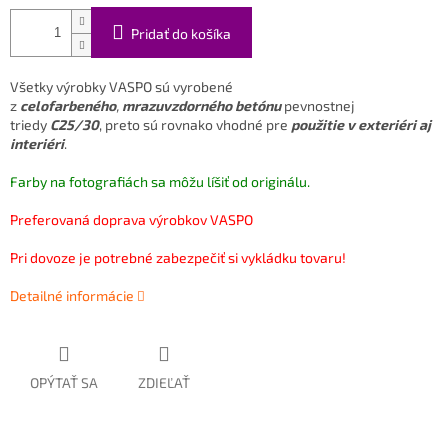
Pridať do košíka
Všetky výrobky VASPO sú vyrobené
z
celofarbeného
,
mrazuvzdorného betónu
pevnostnej
triedy
C25/30
, preto sú rovnako vhodné pre
použitie v exteriéri aj
interiéri
.
Farby na fotografiách sa môžu líšiť od originálu.
Preferovaná doprava výrobkov VASPO
Pri dovoze je potrebné zabezpečiť si vykládku tovaru!
Detailné informácie
OPÝTAŤ SA
ZDIEĽAŤ