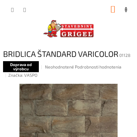
Prejsť
NÁKUP
na
obsah
KOŠÍK
BRIDLICA ŠTANDARD VARICOLOR
01128
Doprava od
Priemerné
Neohodnotené
Podrobnosti hodnotenia
výrobcu
hodnotenie
Značka:
VASPO
produktu
je
0,0
z
5
hviezdičiek.