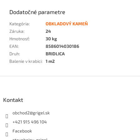
Dodatočné parametre
Kategória
:
OBKLADOVÝ KAMEŇ
Záruka
:
24
Hmotnosť
:
30 kg
EAN
:
8586014030186
Druh
:
BRIDLICA
Balenie v krabici
:
1 m2
Z
á
p
ä
Kontakt
t
i
obchod2
@
grigel.sk
e
+421 915 496 104
Facebook
stavebniny_grigel