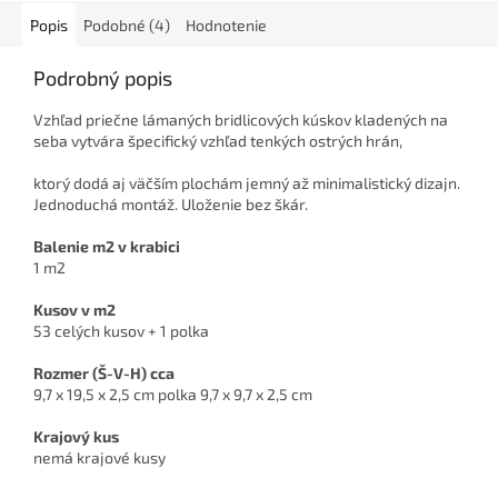
Popis
Podobné (4)
Hodnotenie
Podrobný popis
Vzhľad priečne lámaných bridlicových kúskov kladených na
seba vytvára špecifický vzhľad tenkých ostrých hrán,
ktorý dodá aj väčším plochám jemný až minimalistický dizajn.
Jednoduchá montáž. Uloženie bez škár.
Balenie m2 v krabici
1 m2
Kusov v m2
53 celých kusov + 1 polka
Rozmer (Š-V-H) cca
9,7 x 19,5 x 2,5 cm polka 9,7 x 9,7 x 2,5 cm
Krajový kus
nemá krajové kusy