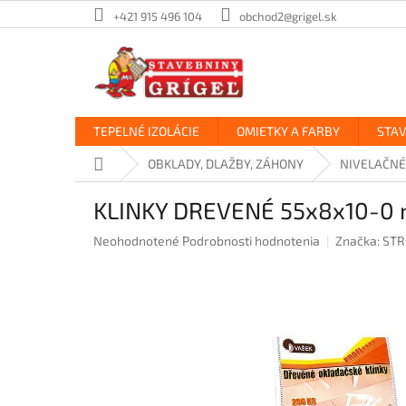
Prejsť
+421 915 496 104
obchod2@grigel.sk
na
obsah
TEPELNÉ IZOLÁCIE
OMIETKY A FARBY
STA
Domov
OBKLADY, DLAŽBY, ZÁHONY
NIVELAČNÉ
KLINKY DREVENÉ 55x8x10-0
Priemerné
Neohodnotené
Podrobnosti hodnotenia
Značka:
STR
hodnotenie
produktu
je
0,0
z
5
hviezdičiek.