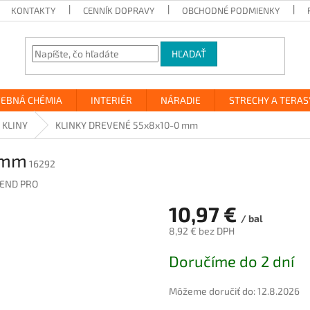
KONTAKTY
CENNÍK DOPRAVY
OBCHODNÉ PODMIENKY
HĽADAŤ
VEBNÁ CHÉMIA
INTERIÉR
NÁRADIE
STRECHY A TERAS
 KLINY
KLINKY DREVENÉ 55x8x10-0 mm
 mm
16292
END PRO
10,97 €
/ bal
8,92 € bez DPH
Jednotková
Doručíme do 2 dní
cena:
Môžeme doručiť do:
12.8.2026