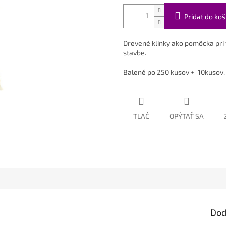
Pridať do koš
Drevené klinky ako pomôcka pri 
stavbe.
Balené po 250 kusov +-10kusov. 
TLAČ
OPÝTAŤ SA
Dod