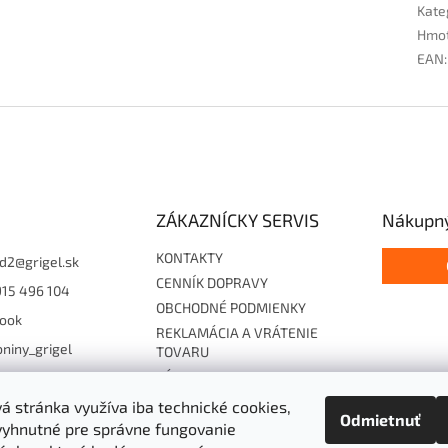
Kate
Hmo
EAN
:
ZÁKAZNÍCKY SERVIS
Nákupný
KONTAKTY
d2
@
grigel.sk
CENNÍK DOPRAVY
915 496 104
OBCHODNÉ PODMIENKY
ook
REKLAMÁCIA A VRÁTENIE
niny_grigel
TOVARU
ZÁSADY OCHRANY
15496104
OSOBNÝCH ÚDAJOV
 stránka využíva iba technické cookies,
Odmietnuť
Súhlas so zasielaním EF
vyhnutné pre správne fungovanie
Cookies