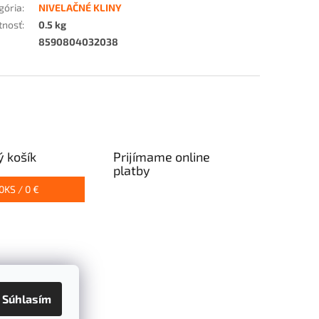
gória
:
NIVELAČNÉ KLINY
tnosť
:
0.5 kg
8590804032038
 košík
Prijímame online
platby
0
KS /
0 €
Súhlasím