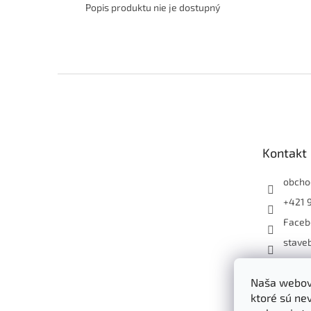
Popis produktu nie je dostupný
Z
á
p
ä
t
Kontakt
i
e
obcho
+421 
Faceb
staveb
+4219
Naša webová
ktoré sú ne