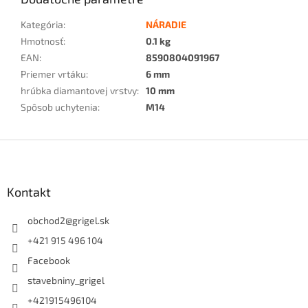
Kategória
:
NÁRADIE
Hmotnosť
:
0.1 kg
EAN
:
8590804091967
Priemer vrtáku
:
6 mm
hrúbka diamantovej vrstvy
:
10 mm
Spôsob uchytenia
:
M14
Z
á
p
ä
Kontakt
t
i
obchod2
@
grigel.sk
e
+421 915 496 104
Facebook
stavebniny_grigel
+421915496104