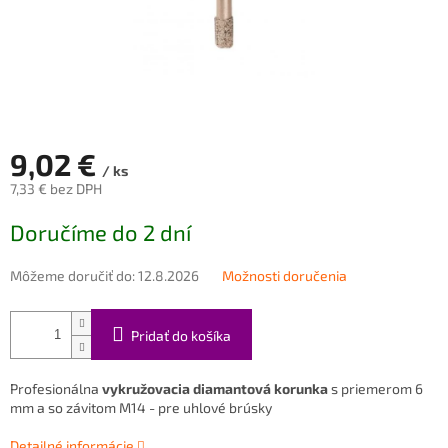
9,02 €
/ ks
7,33 € bez DPH
Jednotková
Doručíme do 2 dní
cena:
Môžeme doručiť do:
12.8.2026
Možnosti doručenia
Pridať do košíka
Profesionálna
vykružovacia diamantová korunka
s priemerom 6
mm a
so závitom M14 - pre uhlové brúsky
Detailné informácie