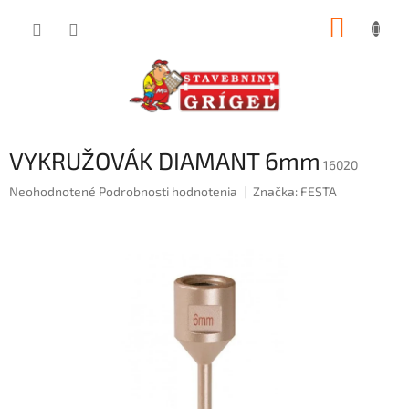
Prejsť
NÁKUP
na
obsah
KOŠÍK
VYKRUŽOVÁK DIAMANT 6mm
16020
Priemerné
Neohodnotené
Podrobnosti hodnotenia
Značka:
FESTA
hodnotenie
produktu
je
0,0
z
5
hviezdičiek.