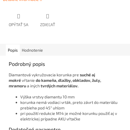
OPÝTAŤ SA
ZDIEĽAŤ
Popis
Hodnotenie
Podrobný popis
Diamantová vykružovacia korunka
pre
suché aj
mokré
vŕtanie
do kameňa, dlažby, obkladov, žuly,
mramoru
a iných
tvrdých materiálov.
Výška vrstvy diamantu 10 mm
korunka nemá vodiaci vrták, preto závrt do materiálu
prebieha pod 45° uhlom
pri použití redukcie M14 je možné korunku použiť aj v
elektrickej prípadne AKU vŕtačke
Dodatočné parametre