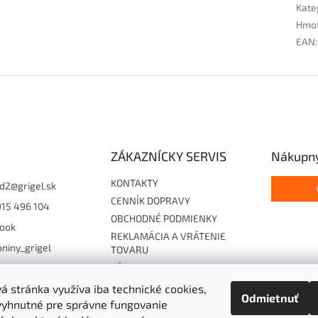
Kate
Hmo
EAN
:
ZÁKAZNÍCKY SERVIS
Nákupný
KONTAKTY
d2
@
grigel.sk
CENNÍK DOPRAVY
915 496 104
OBCHODNÉ PODMIENKY
ook
REKLAMÁCIA A VRÁTENIE
niny_grigel
TOVARU
ZÁSADY OCHRANY
15496104
OSOBNÝCH ÚDAJOV
 stránka využíva iba technické cookies,
Odmietnuť
Súhlas so zasielaním EF
vyhnutné pre správne fungovanie
Cookies