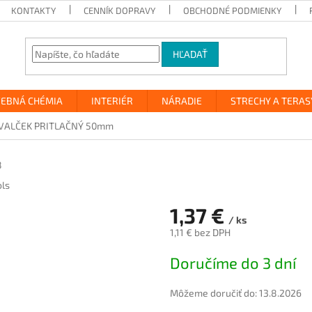
KONTAKTY
CENNÍK DOPRAVY
OBCHODNÉ PODMIENKY
HĽADAŤ
VEBNÁ CHÉMIA
INTERIÉR
NÁRADIE
STRECHY A TERAS
VALČEK PRITLAČNÝ 50mm
8
ols
1,37 €
/ ks
1,11 € bez DPH
Jednotková
Doručíme do 3 dní
cena:
Môžeme doručiť do:
13.8.2026