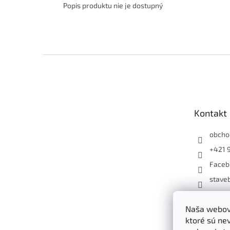
Popis produktu nie je dostupný
Z
á
p
ä
t
Kontakt
i
e
obcho
+421 
Faceb
staveb
+4219
Naša webová
ktoré sú ne