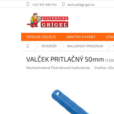
Prejsť
+421 915 496 104
obchod2@grigel.sk
na
obsah
TEPELNÉ IZOLÁCIE
OMIETKY A FARBY
STA
Domov
INTERIÉR
MALIARSKY PROGRAM
VALČEK PRITLAČNÝ 50mm
1539
Priemerné
Neohodnotené
Podrobnosti hodnotenia
Značka:
uTo
hodnotenie
produktu
je
0,0
z
5
hviezdičiek.