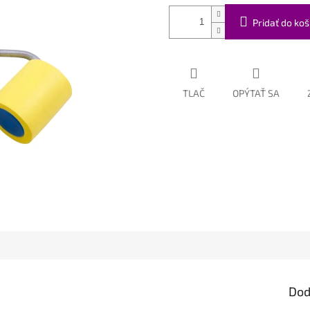
Pridať do koš
TLAČ
OPÝTAŤ SA
Dod