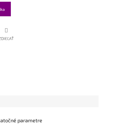
íka
ZDIEĽAŤ
atočné parametre