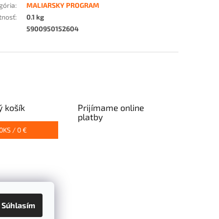
gória
:
MALIARSKY PROGRAM
tnosť
:
0.1 kg
5900950152604
 košík
Prijímame online
platby
0
KS /
0 €
Súhlasím