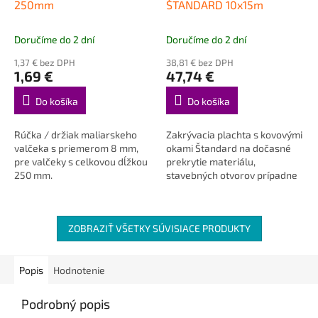
250mm
ŠTANDARD 10x15m
Doručíme do 2 dní
Doručíme do 2 dní
1,37 € bez DPH
38,81 € bez DPH
1,69 €
47,74 €
Do košíka
Do košíka
Rúčka / držiak maliarskeho
Zakrývacia plachta s kovovými
valčeka s priemerom 8 mm,
okami Štandard na dočasné
pre valčeky s celkovou dĺžkou
prekrytie materiálu,
250 mm.
stavebných otvorov prípadne
strojov.
ZOBRAZIŤ VŠETKY SÚVISIACE PRODUKTY
Popis
Hodnotenie
Podrobný popis