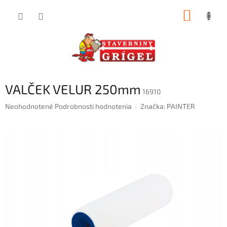
Prejsť
NÁKUP
na
obsah
KOŠÍK
VALČEK VELUR 250mm
16910
Priemerné
Neohodnotené
Podrobnosti hodnotenia
Značka:
PAINTER
hodnotenie
produktu
je
0,0
z
5
hviezdičiek.