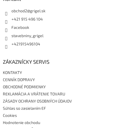
t
i
obchod2
@
grigel.sk
e
+421 915 496 104
Facebook
stavebniny_grigel
+421915496104
ZÁKAZNÍCKY SERVIS
KONTAKTY
CENNÍK DOPRAVY
OBCHODNÉ PODMIENKY
REKLAMÁCIA A VRÁTENIE TOVARU
ZÁSADY OCHRANY OSOBNÝCH ÚDAJOV
Súhlas so zasielaním EF
Cookies
Hodnotenie obchodu