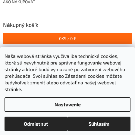
AKO NAKUPOVAŤ
Nákupný košík
0
KS /
0 €
Naša webová stránka využíva iba technické cookies,
Prijímame online platby
ktoré sú nevyhnutné pre správne fungovanie webovej
stránky a ktoré budú vymazané po zatvorení webového
prehliadača.
Svoj súhlas so Zásadami cookies môžete
kedykoľvek zmeniť alebo odvolať na našej webovej
stránke.
Vytvoril Shoptet
Nastavenie
Copyright 2026
Stavebniny Grigeľ s.r.o.
. Všetky práva
Odmietnuť
Súhlasím
vyhradené.
Upraviť nastavenie cookies