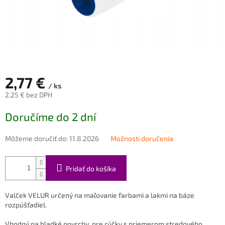
2,77 €
/ ks
2,25 € bez DPH
Jednotková
Doručíme do 2 dní
cena:
Môžeme doručiť do:
11.8.2026
Možnosti doručenia
Pridať do košíka
Valček VELUR určený na maľovanie farbami a lakmi na báze
rozpúšťadiel.
Vhodný na hladké povrchy, pre rúčky s priemerom stredového