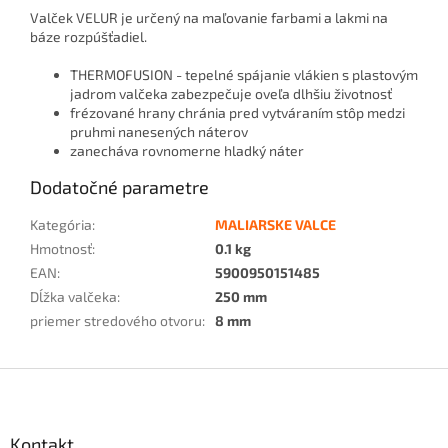
Valček VELUR je určený na maľovanie farbami a lakmi na
báze rozpúšťadiel.
THERMOFUSION - tepelné spájanie vlákien s plastovým
jadrom valčeka zabezpečuje oveľa dlhšiu životnosť
frézované hrany chránia pred vytváraním stôp medzi
pruhmi nanesených náterov
zanecháva rovnomerne hladký náter
Dodatočné parametre
Kategória
:
MALIARSKE VALCE
Hmotnosť
:
0.1 kg
EAN
:
5900950151485
Dĺžka valčeka
:
250 mm
priemer stredového otvoru
:
8 mm
Z
á
p
ä
Kontakt