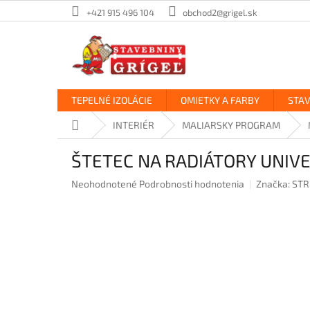
Prejsť
+421 915 496 104
obchod2@grigel.sk
na
obsah
TEPELNÉ IZOLÁCIE
OMIETKY A FARBY
STA
Domov
INTERIÉR
MALIARSKY PROGRAM
ŠTETEC NA RADIÁTORY UNI
Priemerné
Neohodnotené
Podrobnosti hodnotenia
Značka:
STR
hodnotenie
produktu
je
0,0
z
5
hviezdičiek.