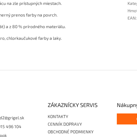
ácu na zle prístupných miestach.
Kate
Hmo
merný prenos farby na povrch.
EAN
:
át) a z 80 % prírodného materiálu.
tro, chlorkaučukové farby a laky.
ZÁKAZNÍCKY SERVIS
Nákupný
KONTAKTY
d2
@
grigel.sk
CENNÍK DOPRAVY
915 496 104
OBCHODNÉ PODMIENKY
ook