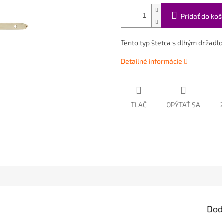
Pridať do koš
Tento typ štetca s dlhým držadl
Detailné informácie
TLAČ
OPÝTAŤ SA
Dod