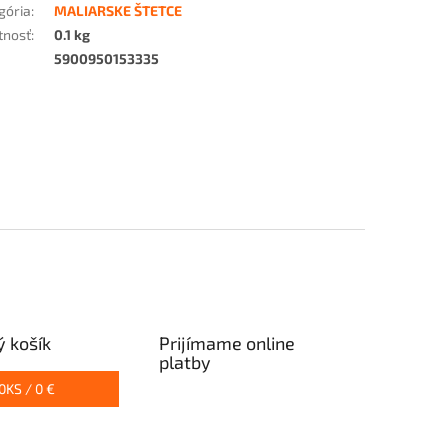
gória
:
MALIARSKE ŠTETCE
tnosť
:
0.1 kg
5900950153335
 košík
Prijímame online
platby
0
KS /
0 €