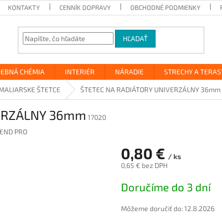
KONTAKTY
CENNÍK DOPRAVY
OBCHODNÉ PODMIENKY
HĽADAŤ
VEBNÁ CHÉMIA
INTERIÉR
NÁRADIE
STRECHY A TERAS
MALIARSKE ŠTETCE
ŠTETEC NA RADIÁTORY UNIVERZÁLNY 36mm
VERZÁLNY 36mm
17020
END PRO
0,80 €
/ ks
0,65 € bez DPH
Jednotková
Doručíme do 3 dní
cena:
Môžeme doručiť do:
12.8.2026