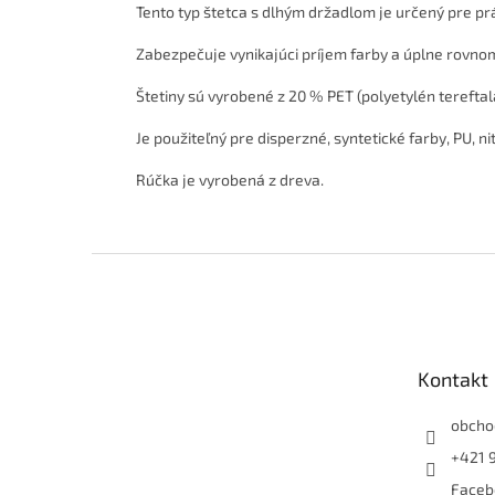
Tento typ štetca s dlhým držadlom je určený pre pr
Zabezpečuje vynikajúci príjem farby a úplne rovno
Štetiny sú vyrobené z 20 % PET (polyetylén tereftal
Je použiteľný pre disperzné, syntetické farby, PU, ni
Rúčka je vyrobená z dreva.
Z
á
p
ä
t
Kontakt
i
e
obcho
+421 
Faceb