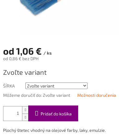
od
1,06 €
/ ks
od
0,86 €
bez DPH
Jednotková
Zvoľte variant
cena:
ŠÍRKA
Môžeme doručiť do:
Zvoľte variant
Možnosti doručenia
Pridať do košíka
Plochý štetec vhodný na
olejové farby, laky, emulzie.