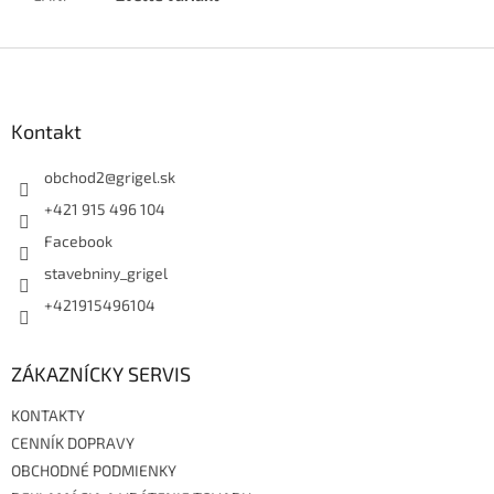
Z
á
p
ä
Kontakt
t
i
obchod2
@
grigel.sk
e
+421 915 496 104
Facebook
stavebniny_grigel
+421915496104
ZÁKAZNÍCKY SERVIS
KONTAKTY
CENNÍK DOPRAVY
OBCHODNÉ PODMIENKY