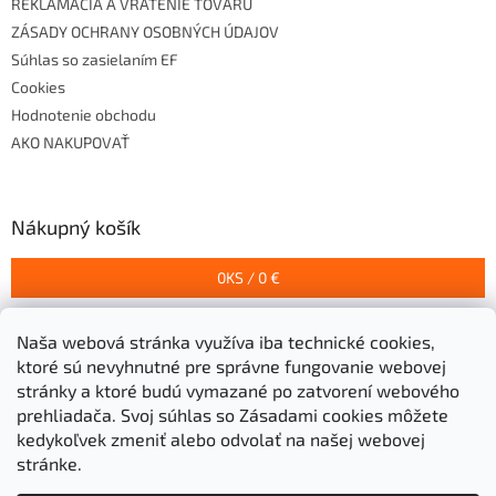
REKLAMÁCIA A VRÁTENIE TOVARU
ZÁSADY OCHRANY OSOBNÝCH ÚDAJOV
Súhlas so zasielaním EF
Cookies
Hodnotenie obchodu
AKO NAKUPOVAŤ
Nákupný košík
0
KS /
0 €
Naša webová stránka využíva iba technické cookies,
Prijímame online platby
ktoré sú nevyhnutné pre správne fungovanie webovej
stránky a ktoré budú vymazané po zatvorení webového
prehliadača.
Svoj súhlas so Zásadami cookies môžete
kedykoľvek zmeniť alebo odvolať na našej webovej
stránke.