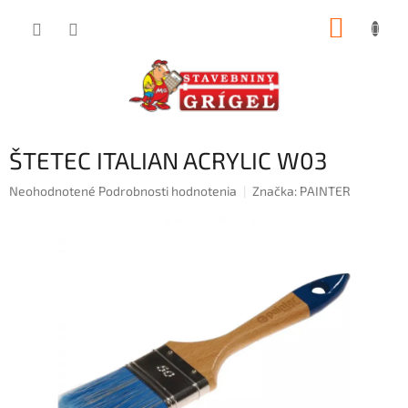
Prejsť
NÁKUP
na
obsah
KOŠÍK
ŠTETEC ITALIAN ACRYLIC W03
Priemerné
Neohodnotené
Podrobnosti hodnotenia
Značka:
PAINTER
hodnotenie
produktu
je
0,0
z
5
hviezdičiek.