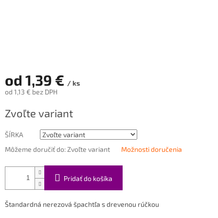
od
1,39 €
/ ks
od
1,13 €
bez DPH
Jednotková
Zvoľte variant
cena:
ŠÍRKA
Môžeme doručiť do:
Zvoľte variant
Možnosti doručenia
Pridať do košíka
Štandardná nerezová špachtľa s drevenou rúčkou