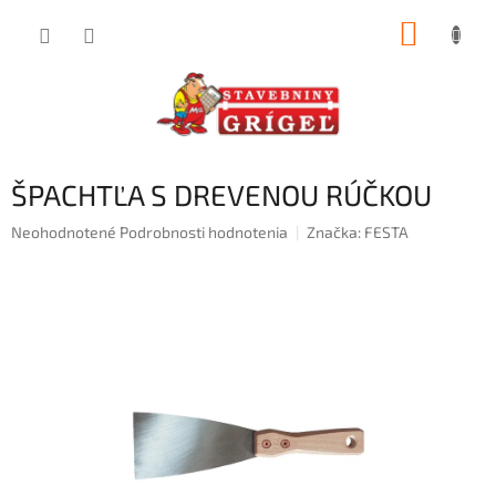
Prejsť
NÁKUP
na
obsah
KOŠÍK
ŠPACHTĽA S DREVENOU RÚČKOU
Priemerné
Neohodnotené
Podrobnosti hodnotenia
Značka:
FESTA
hodnotenie
produktu
je
0,0
z
5
hviezdičiek.