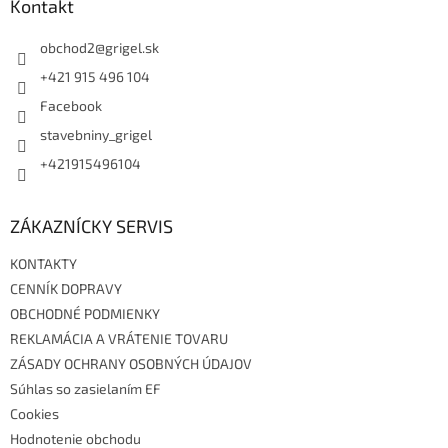
ä
Kontakt
t
i
obchod2
@
grigel.sk
e
+421 915 496 104
Facebook
stavebniny_grigel
+421915496104
ZÁKAZNÍCKY SERVIS
KONTAKTY
CENNÍK DOPRAVY
OBCHODNÉ PODMIENKY
REKLAMÁCIA A VRÁTENIE TOVARU
ZÁSADY OCHRANY OSOBNÝCH ÚDAJOV
Súhlas so zasielaním EF
Cookies
Hodnotenie obchodu