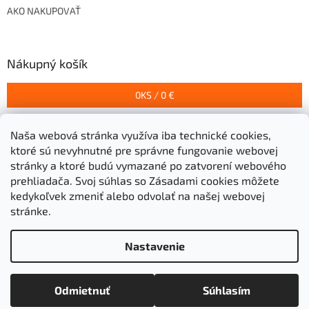
AKO NAKUPOVAŤ
Nákupný košík
0
KS /
0 €
Naša webová stránka využíva iba technické cookies,
Prijímame online platby
ktoré sú nevyhnutné pre správne fungovanie webovej
stránky a ktoré budú vymazané po zatvorení webového
prehliadača.
Svoj súhlas so Zásadami cookies môžete
kedykoľvek zmeniť alebo odvolať na našej webovej
stránke.
Vytvoril Shoptet
Nastavenie
Copyright 2026
Stavebniny Grigeľ s.r.o.
. Všetky práva
Odmietnuť
Súhlasím
vyhradené.
Upraviť nastavenie cookies