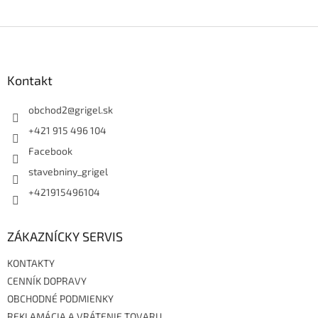
Z
á
p
ä
Kontakt
t
i
obchod2
@
grigel.sk
e
+421 915 496 104
Facebook
stavebniny_grigel
+421915496104
ZÁKAZNÍCKY SERVIS
KONTAKTY
CENNÍK DOPRAVY
OBCHODNÉ PODMIENKY
REKLAMÁCIA A VRÁTENIE TOVARU