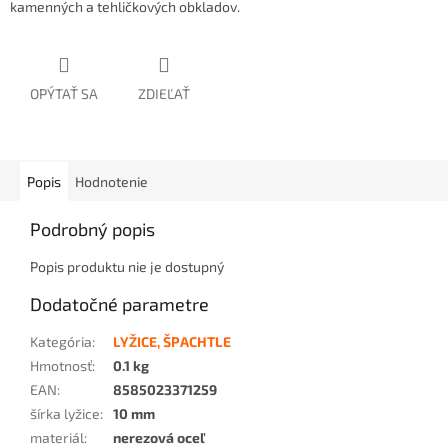
kamenných a tehličkových obkladov.
OPÝTAŤ SA
ZDIEĽAŤ
Popis
Hodnotenie
Podrobný popis
Popis produktu nie je dostupný
Dodatočné parametre
Kategória
:
LYŽICE, ŠPACHTLE
Hmotnosť
:
0.1 kg
EAN
:
8585023371259
šírka lyžice
:
10 mm
materiál
:
nerezová oceľ