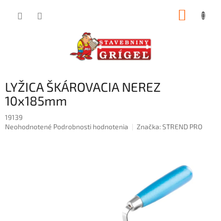
Prejsť
NÁKUP
na
obsah
KOŠÍK
LYŽICA ŠKÁROVACIA NEREZ
10x185mm
19139
Priemerné
Neohodnotené
Podrobnosti hodnotenia
Značka:
STREND PRO
hodnotenie
produktu
je
0,0
z
5
hviezdičiek.