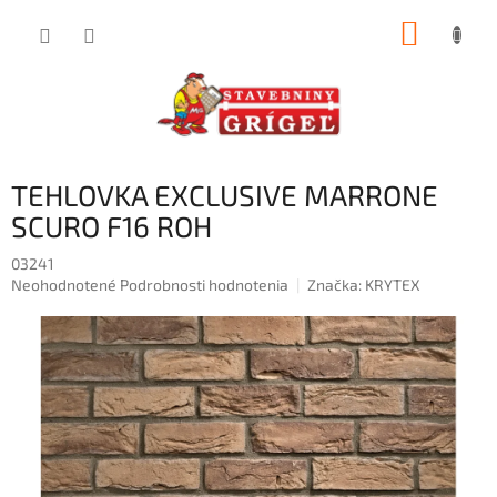
Prejsť
NÁKUP
na
obsah
KOŠÍK
TEHLOVKA EXCLUSIVE MARRONE
SCURO F16 ROH
03241
Priemerné
Neohodnotené
Podrobnosti hodnotenia
Značka:
KRYTEX
hodnotenie
produktu
je
0,0
z
5
hviezdičiek.