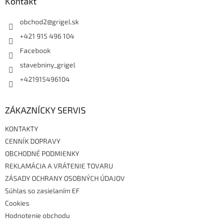
ä
Kontakt
t
i
obchod2
@
grigel.sk
e
+421 915 496 104
Facebook
stavebniny_grigel
+421915496104
ZÁKAZNÍCKY SERVIS
KONTAKTY
CENNÍK DOPRAVY
OBCHODNÉ PODMIENKY
REKLAMÁCIA A VRÁTENIE TOVARU
ZÁSADY OCHRANY OSOBNÝCH ÚDAJOV
Súhlas so zasielaním EF
Cookies
Hodnotenie obchodu