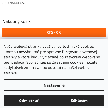
AKO NAKUPOVAŤ
Nákupný košík
0
KS /
0 €
Naša webová stránka využíva iba technické cookies,
Prijímame online platby
ktoré sú nevyhnutné pre správne fungovanie webovej
stránky a ktoré budú vymazané po zatvorení webového
prehliadača.
Svoj súhlas so Zásadami cookies môžete
kedykoľvek zmeniť alebo odvolať na našej webovej
stránke.
Vytvoril Shoptet
Nastavenie
Copyright 2026
Stavebniny Grigeľ s.r.o.
. Všetky práva
Odmietnuť
Súhlasím
vyhradené.
Upraviť nastavenie cookies