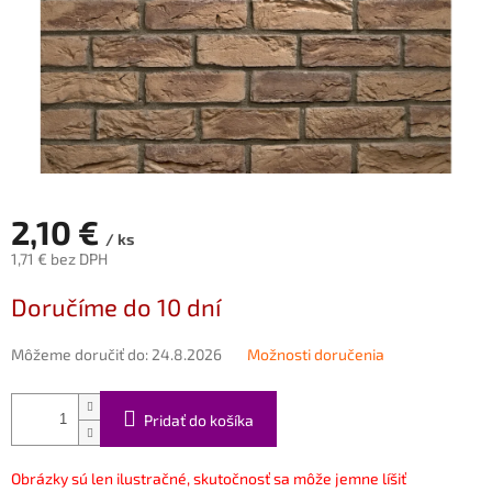
2,10 €
/ ks
1,71 € bez DPH
Jednotková
Doručíme do 10 dní
cena:
Môžeme doručiť do:
24.8.2026
Možnosti doručenia
Pridať do košíka
Obrázky sú len ilustračné, skutočnosť sa môže jemne líšiť