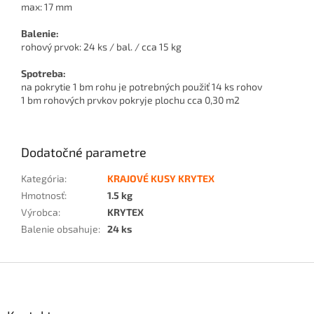
max: 17 mm
Balenie:
rohový prvok: 24 ks / bal. / cca 15 kg
Spotreba:
na pokrytie 1 bm rohu je potrebných použiť 14 ks rohov
1 bm rohových prvkov pokryje plochu cca 0,30 m2
Dodatočné parametre
Kategória
:
KRAJOVÉ KUSY KRYTEX
Hmotnosť
:
1.5 kg
Výrobca
:
KRYTEX
Balenie obsahuje
:
24 ks
Z
á
p