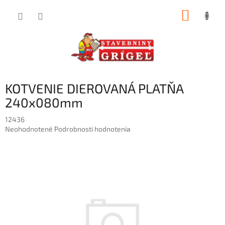
Prejsť
NÁKUP
na
obsah
KOŠÍK
KOTVENIE DIEROVANÁ PLATŇA
240x080mm
12436
Priemerné
Neohodnotené
Podrobnosti hodnotenia
hodnotenie
produktu
je
0,0
z
5
hviezdičiek.