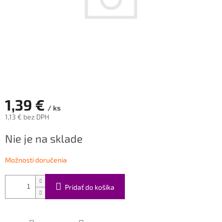
1,39 €
/ ks
1,13 € bez DPH
Jednotková
Nie je na sklade
cena:
Možnosti doručenia
Pridať do košíka