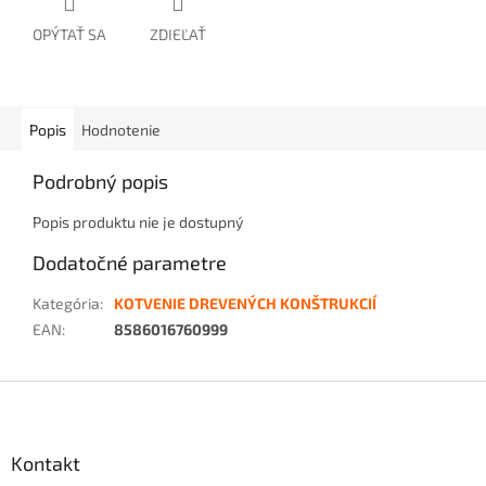
OPÝTAŤ SA
ZDIEĽAŤ
Popis
Hodnotenie
Podrobný popis
Popis produktu nie je dostupný
Dodatočné parametre
Kategória
:
KOTVENIE DREVENÝCH KONŠTRUKCIÍ
EAN
:
8586016760999
Z
á
p
ä
Kontakt