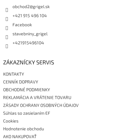
t
i
obchod2
@
grigel.sk
e
+421 915 496 104
Facebook
stavebniny_grigel
+421915496104
ZÁKAZNÍCKY SERVIS
KONTAKTY
CENNÍK DOPRAVY
OBCHODNÉ PODMIENKY
REKLAMÁCIA A VRÁTENIE TOVARU
ZÁSADY OCHRANY OSOBNÝCH ÚDAJOV
Súhlas so zasielaním EF
Cookies
Hodnotenie obchodu
AKO NAKUPOVAŤ