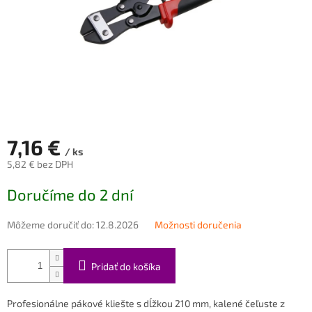
7,16 €
/ ks
5,82 € bez DPH
Jednotková
Doručíme do 2 dní
cena:
Môžeme doručiť do:
12.8.2026
Možnosti doručenia
Pridať do košíka
Profesionálne pákové kliešte s dĺžkou 210 mm, kalené čeľuste z