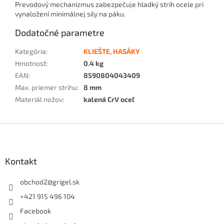
Prevodový mechanizmus zabezpečuje hladký strih ocele pri
vynaložení minimálnej sily na páku.
Dodatočné parametre
Kategória
:
KLIEŠTE, HASÁKY
Hmotnosť
:
0.4 kg
EAN
:
8590804043409
Max. priemer strihu
:
8 mm
Materiál nožov
:
kalená CrV oceľ
Z
á
p
ä
Kontakt
t
i
obchod2
@
grigel.sk
e
+421 915 496 104
Facebook