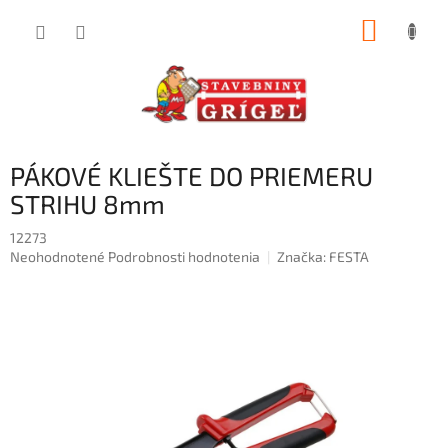
Prejsť
NÁKUP
na
obsah
KOŠÍK
PÁKOVÉ KLIEŠTE DO PRIEMERU
STRIHU 8mm
12273
Priemerné
Neohodnotené
Podrobnosti hodnotenia
Značka:
FESTA
hodnotenie
produktu
je
0,0
z
5
hviezdičiek.