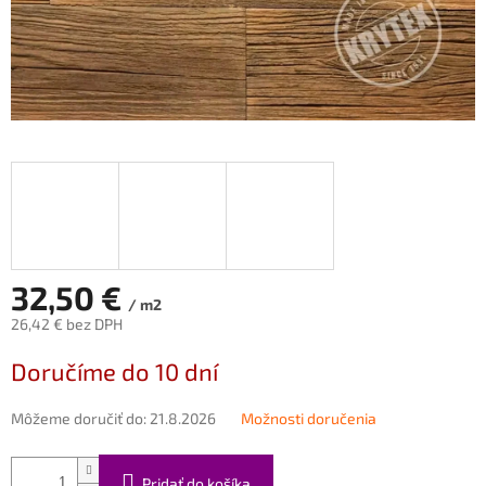
32,50 €
/ m2
26,42 € bez DPH
Jednotková
Doručíme do 10 dní
cena:
Môžeme doručiť do:
21.8.2026
Možnosti doručenia
Pridať do košíka