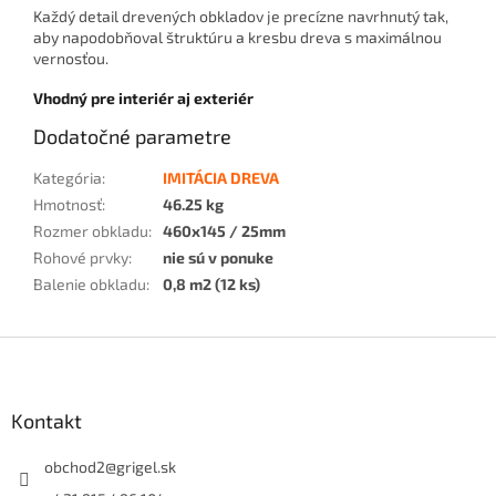
Každý detail drevených obkladov je precízne navrhnutý tak,
aby napodobňoval štruktúru a kresbu dreva s maximálnou
vernosťou.
Vhodný pre interiér aj exteriér
Dodatočné parametre
Kategória
:
IMITÁCIA DREVA
Hmotnosť
:
46.25 kg
Rozmer obkladu
:
460x145 / 25mm
Rohové prvky
:
nie sú v ponuke
Balenie obkladu
:
0,8 m2 (12 ks)
Z
á
p
ä
Kontakt
t
i
obchod2
@
grigel.sk
e