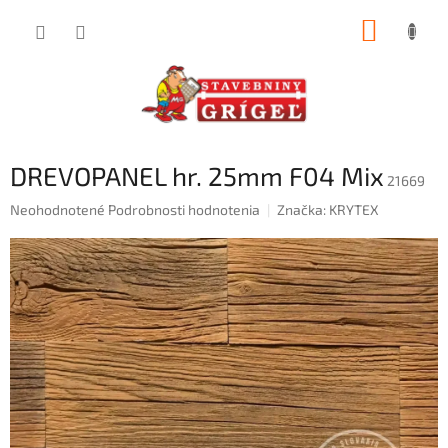
Prejsť
NÁKUP
na
obsah
KOŠÍK
DREVOPANEL hr. 25mm F04 Mix
21669
Priemerné
Neohodnotené
Podrobnosti hodnotenia
Značka:
KRYTEX
hodnotenie
produktu
je
0,0
z
5
hviezdičiek.