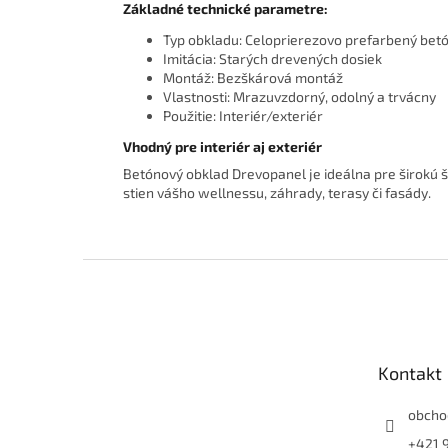
Základné technické parametre:
Typ obkladu: Celoprierezovo prefarbený bet
Imitácia: Starých drevených dosiek
Montáž: Bezškárová montáž
Vlastnosti: Mrazuvzdorný, odolný a trvácny
Použitie: Interiér/exteriér
Vhodný pre interiér aj exteriér
Betónový obklad Drevopanel je ideálna pre širokú šká
stien vášho wellnessu, záhrady, terasy či fasády.
Z
á
p
ä
t
Kontakt
i
e
obcho
+421 