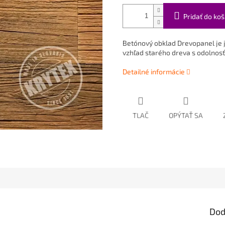
Pridať do koš
Betónový obklad Drevopanel je j
vzhľad starého dreva s odolnos
Detailné informácie
TLAČ
OPÝTAŤ SA
Dod