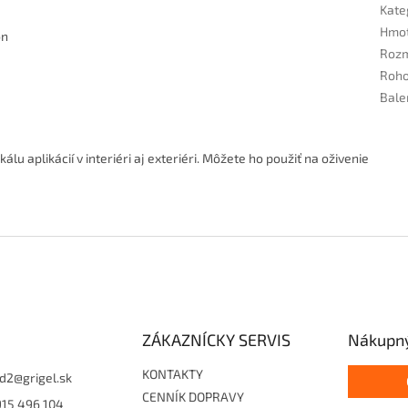
Kate
Hmo
ón
Rozm
Roho
Bale
lu aplikácií v interiéri aj exteriéri. Môžete ho použiť na oživenie
ZÁKAZNÍCKY SERVIS
Nákupný
KONTAKTY
d2
@
grigel.sk
CENNÍK DOPRAVY
915 496 104