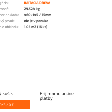
gória
:
IMITÁCIA DREVA
tnosť
:
29.524 kg
er obkladu
:
460x145 / 15mm
vý prvok
:
nie je v ponuke
nie obkladu
:
1,05 m2 (16 ks)
 košík
Prijímame online
platby
0
KS /
0 €