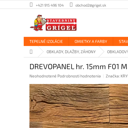
Prejsť
+421 915 496 104
obchod2@grigel.sk
na
obsah
TEPELNÉ IZOLÁCIE
OMIETKY A FARBY
STA
Domov
OBKLADY, DLAŽBY, ZÁHONY
OBKLADOV
DREVOPANEL hr. 15mm F01 M
Priemerné
Neohodnotené
Podrobnosti hodnotenia
Značka:
KRY
hodnotenie
produktu
je
0,0
z
5
hviezdičiek.