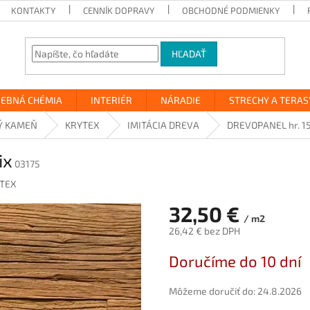
KONTAKTY
CENNÍK DOPRAVY
OBCHODNÉ PODMIENKY
HĽADAŤ
VEBNÁ CHÉMIA
INTERIÉR
NÁRADIE
STRECHY A TERAS
Ý KAMEŇ
KRYTEX
IMITÁCIA DREVA
DREVOPANEL hr. 1
ix
03175
TEX
32,50 €
/ m2
26,42 € bez DPH
Jednotková
Doručíme do 10 dní
cena:
Môžeme doručiť do:
24.8.2026