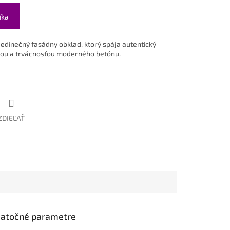
íka
edinečný fasádny obklad, ktorý spája autentický
ťou a trvácnosťou moderného betónu.
ZDIEĽAŤ
atočné parametre