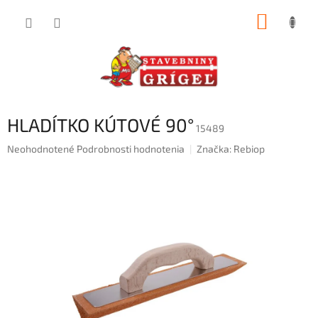
Prejsť
NÁKUP
na
obsah
KOŠÍK
HLADÍTKO KÚTOVÉ 90°
15489
Priemerné
Neohodnotené
Podrobnosti hodnotenia
Značka:
Rebiop
hodnotenie
produktu
je
0,0
z
5
hviezdičiek.