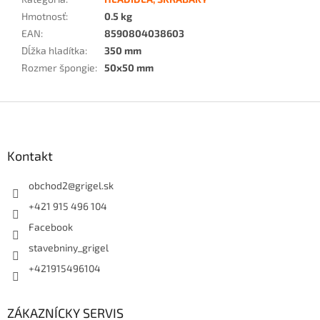
Hmotnosť
:
0.5 kg
EAN
:
8590804038603
Dĺžka hladítka
:
350 mm
Rozmer špongie
:
50x50 mm
Z
á
p
ä
Kontakt
t
i
obchod2
@
grigel.sk
e
+421 915 496 104
Facebook
stavebniny_grigel
+421915496104
ZÁKAZNÍCKY SERVIS