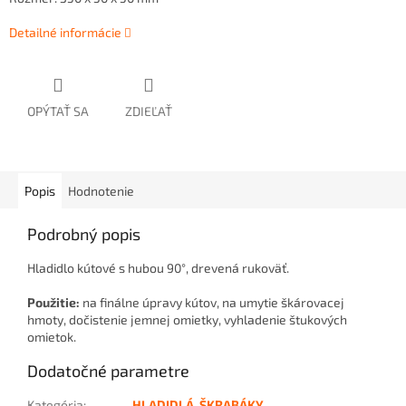
Detailné informácie
OPÝTAŤ SA
ZDIEĽAŤ
Popis
Hodnotenie
Podrobný popis
Hladidlo kútové s hubou 90°, drevená rukoväť.
Použitie:
na finálne úpravy kútov, na umytie škárovacej
hmoty, dočistenie jemnej omietky, vyhladenie štukových
omietok.
Dodatočné parametre
Kategória
:
HLADIDLÁ, ŠKRABÁKY