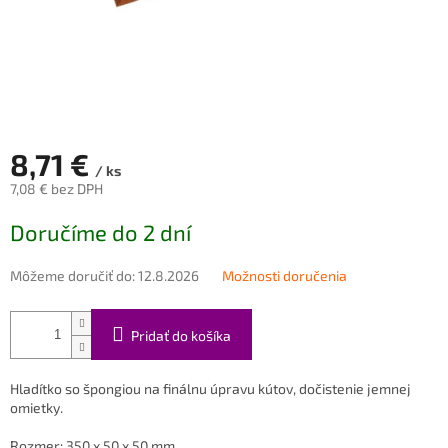
8,71 €
/ ks
7,08 € bez DPH
Jednotková
Doručíme do 2 dní
cena:
Môžeme doručiť do:
12.8.2026
Možnosti doručenia
Pridať do košíka
Hladítko so špongiou na finálnu úpravu kútov, dočistenie jemnej
omietky.
Rozmer: 350 x 50 x 50 mm