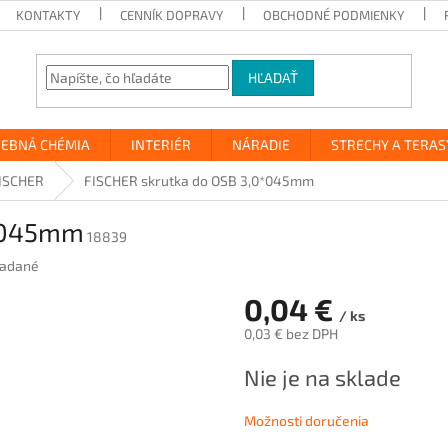
KONTAKTY
CENNÍK DOPRAVY
OBCHODNÉ PODMIENKY
HĽADAŤ
VEBNÁ CHÉMIA
INTERIÉR
NÁRADIE
STRECHY A TERAS
ISCHER
FISCHER skrutka do OSB 3,0*045mm
0*045mm
18839
adané
0,04 €
/ ks
0,03 € bez DPH
Jednotková
Nie je na sklade
cena:
Možnosti doručenia