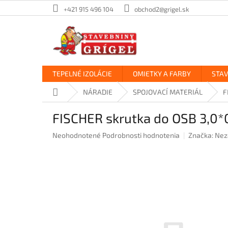
Prejsť
+421 915 496 104
obchod2@grigel.sk
na
obsah
TEPELNÉ IZOLÁCIE
OMIETKY A FARBY
STA
Domov
NÁRADIE
SPOJOVACÍ MATERIÁL
F
FISCHER skrutka do OSB 3,
Priemerné
Neohodnotené
Podrobnosti hodnotenia
Značka:
Nez
hodnotenie
produktu
je
0,0
z
5
hviezdičiek.