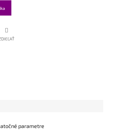
íka
ZDIEĽAŤ
atočné parametre