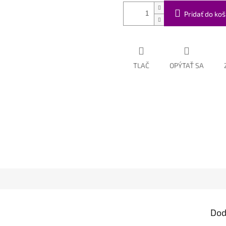
Pridať do koš
TLAČ
OPÝTAŤ SA
Dod