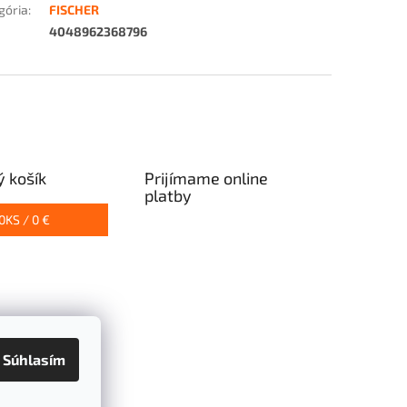
gória
:
FISCHER
4048962368796
 košík
Prijímame online
platby
0
KS /
0 €
Súhlasím