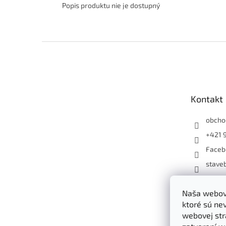
Popis produktu nie je dostupný
Z
á
p
ä
t
Kontakt
i
e
obcho
+421 
Faceb
staveb
+4219
Naša webová
ktoré sú ne
webovej str