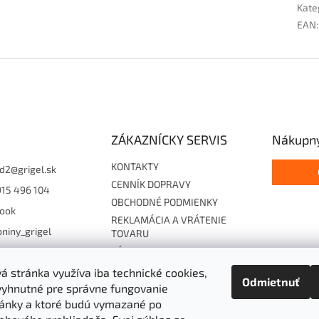
Kate
EAN
:
ZÁKAZNÍCKY SERVIS
Nákupný
KONTAKTY
d2
@
grigel.sk
CENNÍK DOPRAVY
915 496 104
OBCHODNÉ PODMIENKY
ook
REKLAMÁCIA A VRÁTENIE
niny_grigel
TOVARU
ZÁSADY OCHRANY
15496104
OSOBNÝCH ÚDAJOV
 stránka využíva iba technické cookies,
Odmietnuť
Súhlas so zasielaním EF
vyhnutné pre správne fungovanie
Cookies
ánky a ktoré budú vymazané po
Hodnotenie obchodu