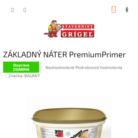
Prejsť
NÁKUP
na
obsah
KOŠÍK
ZÁKLADNÝ NÁTER PremiumPrimer
Doprava
Priemerné
Neohodnotené
Podrobnosti hodnotenia
ZDARMA
hodnotenie
Značka:
BAUMIT
produktu
je
0,0
z
5
hviezdičiek.