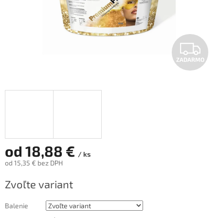
Z
ZADARMO
A
D
A
R
M
od
18,88 €
/ ks
od
15,35 €
bez DPH
O
Jednotková
Zvoľte variant
cena:
Balenie