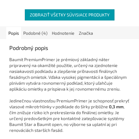
ZOBRAZIŤ VŠETKY SÚVISIACE PRODUKTY
Popis
Podobné (4)
Hodnotenie
Značka
Podrobný popis
Baumit PremiumPrimer je prémiový základný náter
pripravený na okamžité použitie, určený na zjednotenie
nasiakavosti podkladu a zlepšenie priľnavosti finálnych
fasádnych omietok. Vďaka vysokej pigmentácii a špeciálnym
plnivám vytvára rovnomerný podklad, ktorý uľahčuje
aplikáciu omietky a prispieva k jej rovnomernému zreniu.
Jedinečnou vlastnosťou PremiumPrimer je schopnosť prekryť
vlasové mikrotrhlinky v podklade do šírky približne
0,3 mm
,
čím znižuje riziko ich prekreslenia do finálnej omietky. Je
určený predovšetkým pre kontaktné zatepľovacie systémy
Baumit Star a Baumit open, no výborne sa uplatní aj pri
renováciách starších fasád.