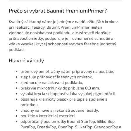
Prečo si vybrať Baumit PremiumPrimer?
Kvalitný základný náter je jedným z najdôležitejších krokov
pri realizácii fasády. Baumit PremiumPrimer nielen
zjednocuje nasiakavosť podkladu, ale zároveň zlepšuje
priľnavosť omietky, podporuje jej rovnomerné schnutie a
vďaka vysokej krycej schopnosti vytvára farebne jednotný
podklad.
Hlavné výhody
prémiový penetračný náter pripravený na použitie,
zlepšuje priľnavosť fasádnych omietok,
zjednocuje nasiakavosť podkladu,
prekryje mikrotrhlinky do približne
0,3 mm
,
vysoká krycia schopnosť vďaka vysokej pigmentácii,
obsahuje kremičitý piesok pre lepšie spojenie s
omietkou,
vhodný na nové aj rekonštruované fasády,
použitie v interiéri aj exteriéri,
odporúčaný pod omietky Baumit StarTop, SilikonTop,
PuraTop, CreativTop, OpenTop, SilikatTop, GranoporTop a