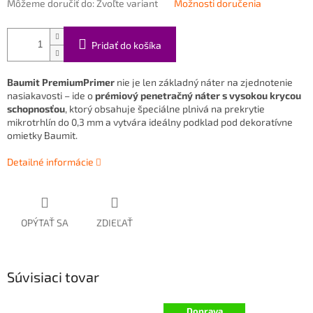
Môžeme doručiť do:
Zvoľte variant
Možnosti doručenia
Pridať do košíka
Baumit PremiumPrimer
nie je len základný náter na zjednotenie
nasiakavosti – ide o
prémiový penetračný náter s vysokou krycou
schopnosťou
, ktorý obsahuje špeciálne plnivá na prekrytie
mikrotrhlín do 0,3 mm a vytvára ideálny podklad pod dekoratívne
omietky Baumit.
Detailné informácie
OPÝTAŤ SA
ZDIEĽAŤ
Súvisiaci tovar
Doprava