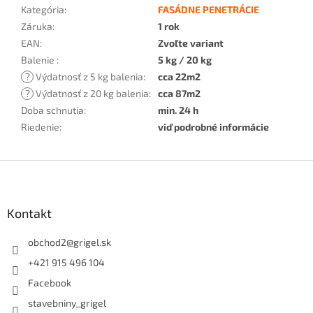
Kategória
:
FASÁDNE PENETRÁCIE
Záruka
:
1 rok
EAN
:
Zvoľte variant
Balenie
:
5 kg / 20 kg
?
Výdatnosť z 5 kg balenia
:
cca 22m2
?
Výdatnosť z 20 kg balenia
:
cca 87m2
Doba schnutia
:
min. 24 h
Riedenie
:
viď podrobné informácie
Z
á
p
ä
Kontakt
t
i
obchod2
@
grigel.sk
e
+421 915 496 104
Facebook
stavebniny_grigel