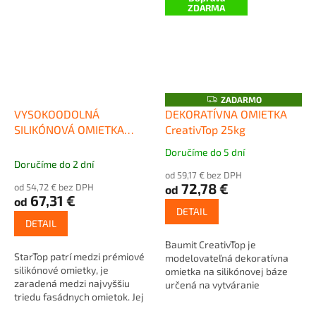
ZDARMA
Z
ZADARMO
A
VYSOKOODOLNÁ
DEKORATÍVNA OMIETKA
D
SILIKÓNOVÁ OMIETKA
CreativTop 25kg
A
R
StarTop 25kg
M
Doručíme do 5 dní
Priemerné
O
Doručíme do 2 dní
hodnotenie
od 59,17 € bez DPH
produktu
72,78 €
od 54,72 € bez DPH
od
je
67,31 €
od
5,0
DETAIL
z
DETAIL
5
Baumit CreativTop je
hviezdičiek.
StarTop patrí medzi prémiové
modelovateľná dekoratívna
silikónové omietky, je
omietka na silikónovej báze
zaradená medzi najvyššiu
určená na vytváranie
triedu fasádnych omietok. Jej
jedinečných fasádnych
najväčšou výhodou je...
povrchov. Umožňuje...