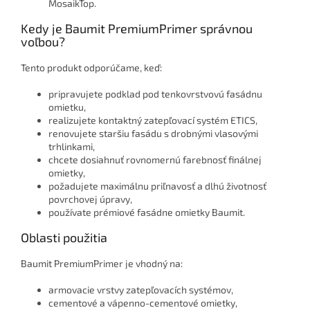
MosaikTop.
Kedy je Baumit PremiumPrimer správnou
voľbou?
Tento produkt odporúčame, keď:
pripravujete podklad pod tenkovrstvovú fasádnu
omietku,
realizujete kontaktný zatepľovací systém ETICS,
renovujete staršiu fasádu s drobnými vlasovými
trhlinkami,
chcete dosiahnuť rovnomernú farebnosť finálnej
omietky,
požadujete maximálnu priľnavosť a dlhú životnosť
povrchovej úpravy,
používate prémiové fasádne omietky Baumit.
Oblasti použitia
Baumit PremiumPrimer je vhodný na:
armovacie vrstvy zatepľovacích systémov,
cementové a vápenno-cementové omietky,