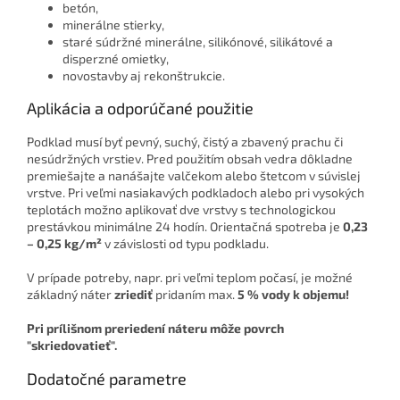
betón,
minerálne stierky,
staré súdržné minerálne, silikónové, silikátové a
disperzné omietky,
novostavby aj rekonštrukcie.
Aplikácia a odporúčané použitie
Podklad musí byť pevný, suchý, čistý a zbavený prachu či
nesúdržných vrstiev. Pred použitím obsah vedra dôkladne
premiešajte a nanášajte valčekom alebo štetcom v súvislej
vrstve. Pri veľmi nasiakavých podkladoch alebo pri vysokých
teplotách možno aplikovať dve vrstvy s technologickou
prestávkou minimálne 24 hodín. Orientačná spotreba je
0,23
– 0,25 kg/m²
v závislosti od typu podkladu.
V prípade potreby, napr. pri veľmi teplom počasí, je možné
základný náter
zriediť
pridaním max.
5 % vody k objemu!
Pri prílišnom preriedení náteru môže povrch
"skriedovatieť".
Dodatočné parametre