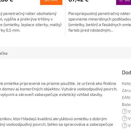
ý penetračný náter obohatený
Paropriepustný penetračný náter
, vypĺňa a prekrýva trhliny v
spevnenie minerálnych podklado
 (omietky, lepiace stierky, malty)
(omietky, betón) a fasádnych omie
rky 0,5 mm.
farieb pred následným...
ačka
Dod
á omietka pripravená na priame použitie. Je určená ako finálna
Kate
h domov aj komerčných objektov. Vytvára vodoodpudivý povrch,
Záru
vplyvmi a zároveň zabezpečuje estetický vzhľad stavby.
EAN
:
Bale
?
V
?
V
níkov, ktorí hľadajú kvalitnú akrylátovú omietku s dobrým
olný vodoodpudivý povrch, ľahko sa spracováva a zabezpečuje
?
V