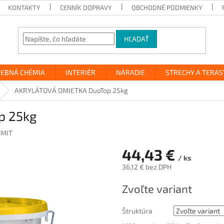
KONTAKTY
CENNÍK DOPRAVY
OBCHODNÉ PODMIENKY
HĽADAŤ
VEBNÁ CHÉMIA
INTERIÉR
NÁRADIE
STRECHY A TERAS
AKRYLÁTOVÁ OMIETKA DuoTop 25kg
p 25kg
MIT
44,43 €
/ ks
36,12 € bez DPH
Jednotková
Zvoľte variant
cena:
Štruktúra