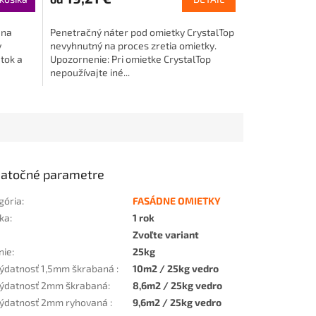
 na
Penetračný náter pod omietky CrystalTop
v
nevyhnutný na proces zretia omietky.
tok a
Upozornenie: Pri omietke CrystalTop
nepoužívajte iné...
atočné parametre
gória
:
FASÁDNE OMIETKY
ka
:
1 rok
Zvoľte variant
nie
:
25kg
ýdatnosť 1,5mm škrabaná
:
10m2 / 25kg vedro
ýdatnosť 2mm škrabaná
:
8,6m2 / 25kg vedro
ýdatnosť 2mm ryhovaná
:
9,6m2 / 25kg vedro