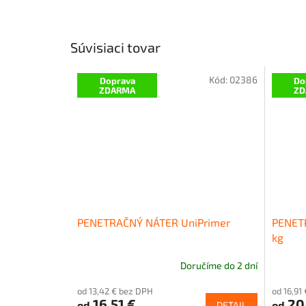
Súvisiaci tovar
Kód:
02386
Doprava
Do
ZDARMA
ZD
PENETRAČNÝ NÁTER UniPrimer
PENETR
kg
Doručíme do 2 dní
Priemerné
hodnotenie
od 13,42 € bez DPH
od 16,91
produktu
16,51 €
20
od
od
DETAIL