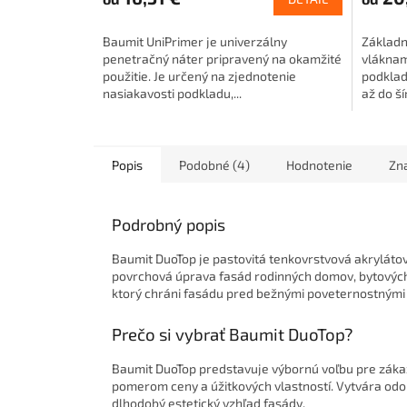
je
5,0
z
Baumit UniPrimer je univerzálny
Základn
5
penetračný náter pripravený na okamžité
vláknami
hviezdičiek.
použitie. Je určený na zjednotenie
podklade
nasiakavosti podkladu,...
až do ší
Popis
Podobné (4)
Hodnotenie
Zn
Podrobný popis
Baumit DuoTop je pastovitá tenkovrstvová akrylátov
povrchová úprava fasád rodinných domov, bytovýc
ktorý chráni fasádu pred bežnými poveternostnými 
Prečo si vybrať Baumit DuoTop?
Baumit DuoTop predstavuje výbornú voľbu pre zákaz
pomerom ceny a úžitkových vlastností. Vytvára od
dlhodobý estetický vzhľad fasády.