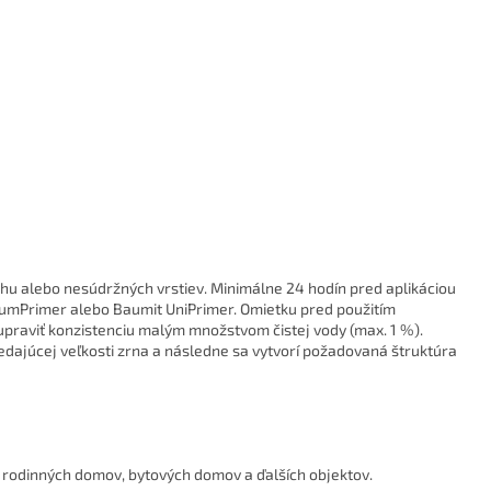
chu alebo nesúdržných vrstiev. Minimálne 24 hodín pred aplikáciou
umPrimer alebo Baumit UniPrimer. Omietku pred použitím
upraviť konzistenciu malým množstvom čistej vody (max. 1 %).
ajúcej veľkosti zrna a následne sa vytvorí požadovaná štruktúra
y rodinných domov, bytových domov a ďalších objektov.