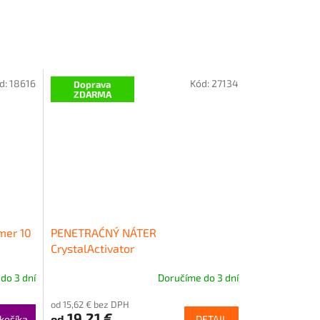
d:
18616
Kód:
27134
Doprava
ZDARMA
mer 10
PENETRAĆNÝ NÁTER
CrystalActivator
do 3 dní
Doručíme do 3 dní
od 15,62 € bez DPH
19,21 €
od
košíka
DETAIL