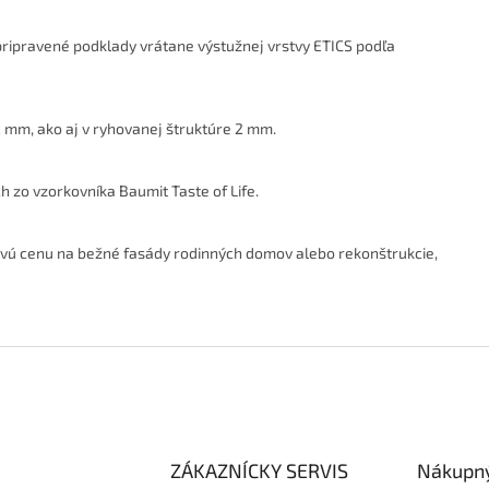
pripravené podklady vrátane výstužnej vrstvy ETICS podľa
 mm, ako aj v ryhovanej štruktúre 2 mm.
 zo vzorkovníka Baumit Taste of Life.
nivú cenu na bežné fasády rodinných domov alebo rekonštrukcie,
ZÁKAZNÍCKY SERVIS
Nákupný