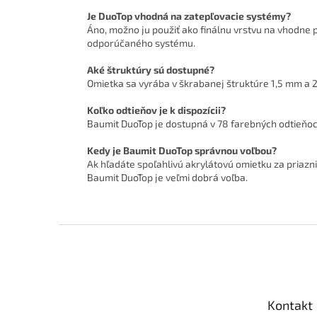
Je DuoTop vhodná na zatepľovacie systémy?
Áno, možno ju použiť ako finálnu vrstvu na vhodne 
odporúčaného systému.
Aké štruktúry sú dostupné?
Omietka sa vyrába v škrabanej štruktúre 1,5 mm a 2
Koľko odtieňov je k dispozícii?
Baumit DuoTop je dostupná v 78 farebných odtieňoch
Kedy je Baumit DuoTop správnou voľbou?
Ak hľadáte spoľahlivú akrylátovú omietku za priaz
Baumit DuoTop je veľmi dobrá voľba.
Z
á
p
ä
t
Kontakt
i