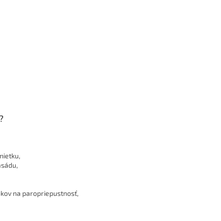
?
mietku,
asádu,
kov na paropriepustnosť,