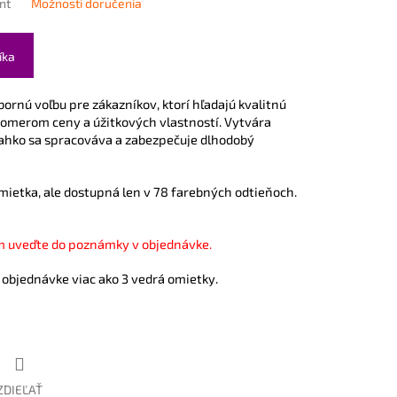
nt
Možnosti doručenia
íka
rnú voľbu pre zákazníkov, ktorí hľadajú kvalitnú
omerom ceny a úžitkových vlastností. Vytvára
ahko sa spracováva a zabezpečuje dlhodobý
ietka, ale dostupná len v 78 farebných odtieňoch.
m uveďte do poznámky v objednávke.
objednávke viac ako 3 vedrá omietky.
ZDIEĽAŤ