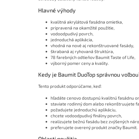
Hlavné výhody
kvalitná akrylátová fasádna omietka,
pripravená na okamžité použitie,
vodoodpudivý povrch,
jednoduchá aplikácia,
vhodná na nové aj rekonštruované fasády,
škrabaná aj ryhovaná štruktúra,
78 farebných odtieňov Baumit Taste of Life,
výborný pomer ceny a kvality.
Kedy je Baumit DuoTop správnou voľbou
Tento produkt odporúčame, keď:
hľadáte cenovo dostupnú kvalitnú fasádnu o
staviate rodinný dom alebo rekonštruujete f
požadujete jednoduchú aplikáciu,
chcete vodoodpudivý finálny povrch,
realizujete bežnú fasádu bez zvýšených náro
preferujete overený produkt značky Baumit.
Oblasti použitia