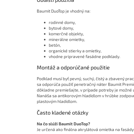
Baumit DuoTop je vhodný na:
rodinné domy,
bytové domy,
komerčné objekty,
minerálne omietky,
betón,
organické stierky a omietky,
vhodne pripravené fasádne podklady.
Montáž a odporúčané použitie
Podklad musí byť pevný, suchý, čistý a zbavený pra
sa odporúča použiť penetračný náter Baumit Premi
dôkladne premiešajte, v prípade potreby je možné 
Nanáša sa antikorovým hladidlom v hrúbke zodpoved
plastovým hladidlom.
Často kladené otázky
Na čo slúži Baumit DuoTop?
Je určená ako finálna akrylátová omietka na fasád