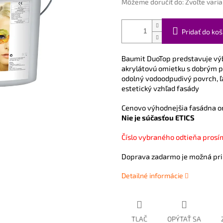
Môžeme doručiť do:
Zvoľte varia
Pridať do koš
Baumit DuoTop predstavuje výbo
akrylátovú omietku s dobrým p
odolný vodoodpudivý povrch, ľ
estetický vzhľad fasády
Cenovo výhodnejšia fasádna om
Nie je súčasťou ETICS
Číslo vybraného odtieňa prosí
Doprava zadarmo je možná pri 
Detailné informácie
TLAČ
OPÝTAŤ SA