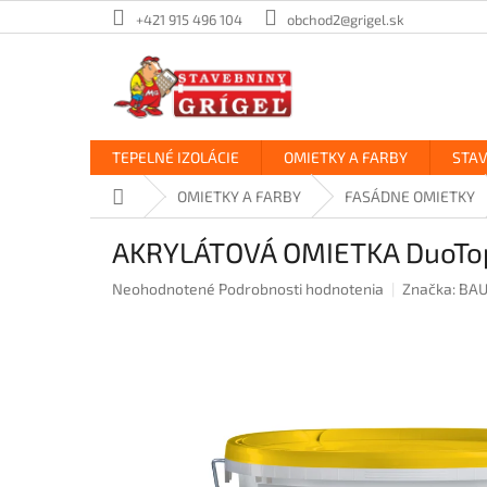
Prejsť
+421 915 496 104
obchod2@grigel.sk
na
obsah
TEPELNÉ IZOLÁCIE
OMIETKY A FARBY
STA
Domov
OMIETKY A FARBY
FASÁDNE OMIETKY
AKRYLÁTOVÁ OMIETKA DuoTo
Priemerné
Neohodnotené
Podrobnosti hodnotenia
Značka:
BAU
hodnotenie
produktu
je
0,0
z
5
hviezdičiek.