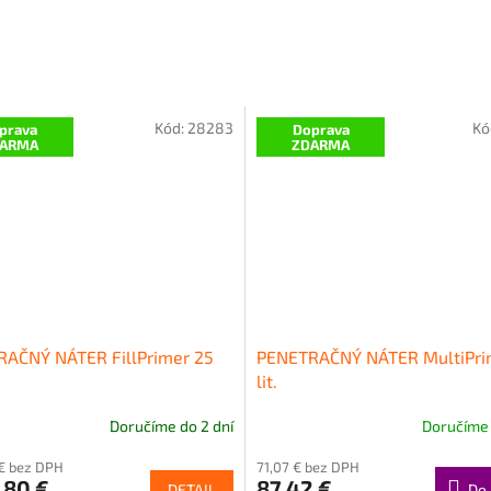
Kód:
28283
Kó
prava
Doprava
ARMA
ZDARMA
AČNÝ NÁTER FillPrimer 25
PENETRAČNÝ NÁTER MultiPri
lit.
Doručíme do 2 dní
Doručíme 
 € bez DPH
71,07 € bez DPH
,80 €
87,42 €
DETAIL
Do 