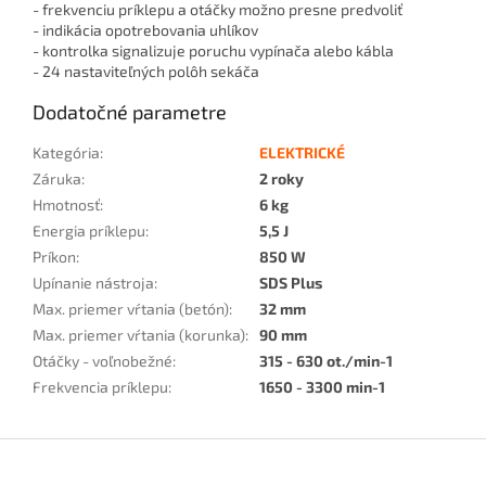
- frekvenciu príklepu a otáčky možno presne predvoliť
- indikácia opotrebovania uhlíkov
- kontrolka signalizuje poruchu vypínača alebo kábla
- 24 nastaviteľných polôh sekáča
Dodatočné parametre
Kategória
:
ELEKTRICKÉ
Záruka
:
2 roky
Hmotnosť
:
6 kg
Energia príklepu
:
5,5 J
Príkon
:
850 W
Upínanie nástroja
:
SDS Plus
Max. priemer vŕtania (betón)
:
32 mm
Max. priemer vŕtania (korunka)
:
90 mm
Otáčky - voľnobežné
:
315 - 630 ot./min-1
Frekvencia príklepu
:
1650 - 3300 min-1
Z
á