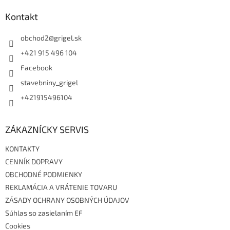
p
ä
Kontakt
t
i
obchod2
@
grigel.sk
e
+421 915 496 104
Facebook
stavebniny_grigel
+421915496104
ZÁKAZNÍCKY SERVIS
KONTAKTY
CENNÍK DOPRAVY
OBCHODNÉ PODMIENKY
REKLAMÁCIA A VRÁTENIE TOVARU
ZÁSADY OCHRANY OSOBNÝCH ÚDAJOV
Súhlas so zasielaním EF
Cookies