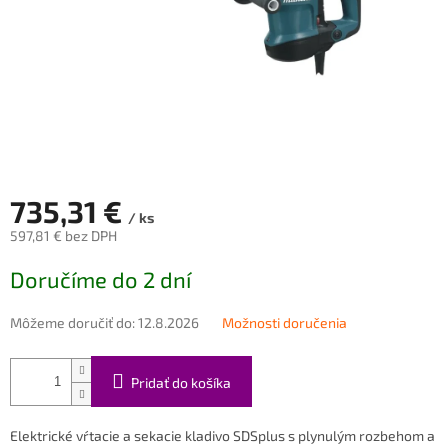
735,31 €
/ ks
597,81 € bez DPH
Jednotková
Doručíme do 2 dní
cena:
Môžeme doručiť do:
12.8.2026
Možnosti doručenia
Pridať do košíka
Elektrické vŕtacie a sekacie kladivo SDSplus s plynulým rozbehom a