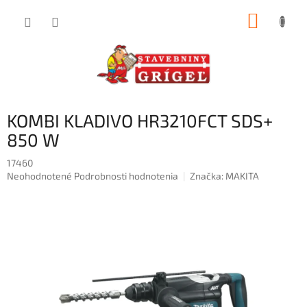
Prejsť
NÁKUP
na
obsah
KOŠÍK
KOMBI KLADIVO HR3210FCT SDS+
850 W
17460
Priemerné
Neohodnotené
Podrobnosti hodnotenia
Značka:
MAKITA
hodnotenie
produktu
je
0,0
z
5
hviezdičiek.