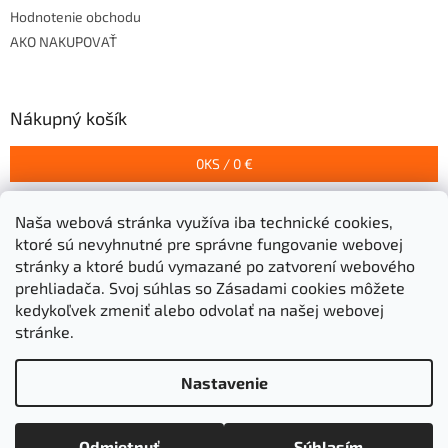
Hodnotenie obchodu
AKO NAKUPOVAŤ
Nákupný košík
0
KS /
0 €
Naša webová stránka využíva iba technické cookies,
Prijímame online platby
ktoré sú nevyhnutné pre správne fungovanie webovej
stránky a ktoré budú vymazané po zatvorení webového
prehliadača.
Svoj súhlas so Zásadami cookies môžete
kedykoľvek zmeniť alebo odvolať na našej webovej
stránke.
Vytvoril Shoptet
Nastavenie
Copyright 2026
Stavebniny Grigeľ s.r.o.
. Všetky práva
Odmietnuť
Súhlasím