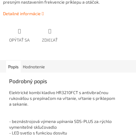
presným nastavením frekvencie príklepu a otáčok.
Detailné informácie
OPÝTAŤ SA
ZDIEĽAŤ
Popis
Hodnotenie
Podrobný popis
Elektrické kombi kladivo HR3210FCT s antivibračnou
rukoväťou
s prepínačom na vŕtanie, vŕtanie s príklepom
a sekanie.
- beznástrojová výmena upínania SDS-PLUS za rýchlo
vymeniteľné skľučovadlo
- LED svetlo s funkciou dosvitu